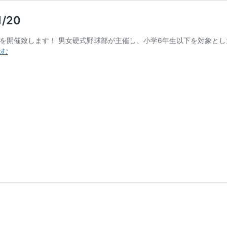
/20
al in SHINYO」を開催致します！ 男女硬式野球部が主催し、小学6年生
特
読む
別
企
画！
小
学
生
向
け
野
球
教
室
の
ご
案
内