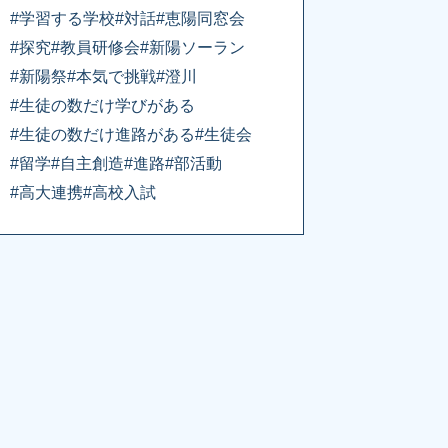
#学習する学校
#対話
#恵陽同窓会
#探究
#教員研修会
#新陽ソーラン
#新陽祭
#本気で挑戦
#澄川
#生徒の数だけ学びがある
#生徒の数だけ進路がある
#生徒会
#留学
#自主創造
#進路
#部活動
#高大連携
#高校入試