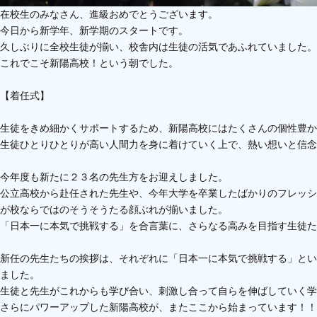
在校生のみなさん、進級おめでとうございます。
今日から新学年、新学期のスタートです。
久しぶりに全校生徒が揃い、校舎内は生徒の活気であふれていました。
これでこそ新陽高校！という朝でした。
【着任式】
生徒をきめ細かくサポートするため、新陽高校にはたくさんの個性豊か
生徒ひとりひとりが高い人間力を身に着けていく上で、熱い想いと信
今年度も新たに２３名の先生方をお迎えしました。
公立高校から赴任された先生や、今年大学を卒業したばかりのフレッシ
が校ならではのそうそうたる顔ぶれが揃いました。
「日本一に本気で挑戦する」を合言葉に、さらなる高みを目指す生徒た
新任の先生たちの挨拶は、それぞれに「日本一に本気で挑戦する」とい
ました。
生徒と先生がこれからも学び合い、刺激し合って自らを伸ばしていく学
さらにパワーアップした新陽高校が、またここから始まっています！！