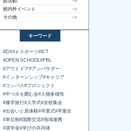
部活動
校内外イベント
その他
キーワード
#DX
#ｅスポーツ
#ICT
#OPEN SCHOOL
#PBL
#アウトドア
#アンバサダー
#インターンシップ
#キャリア
#コンパス
#プロジェクト
#中つ火を囲む会
#人物多様性
#修学旅行
#入学式
#全校集会
#出会いと原体験
#卒業式
#卒業生
#単位制
#国際交流
#地域連携
#奨学金
#学びの共同体