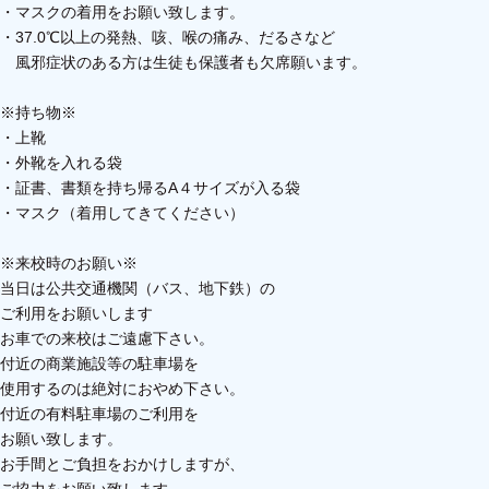
・マスクの着用をお願い致します。
・37.0℃以上の発熱、咳、喉の痛み、だるさなど
風邪症状のある方は生徒も保護者も欠席願います。
※持ち物※
・上靴
・外靴を入れる袋
・証書、書類を持ち帰るA４サイズが入る袋
・マスク（着用してきてください）
※来校時のお願い※
当日は公共交通機関（バス、地下鉄）の
ご利用をお願いします
お車での来校はご遠慮下さい。
付近の商業施設等の駐車場を
使用するのは
絶対におやめ下さい。
付近の有料駐車場のご利用を
お
願い致します。
お手間とご負担をおかけしますが、
ご協力をお願い致します。