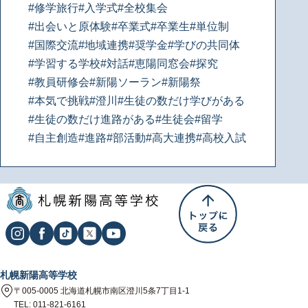
#修学旅行
#入学式
#全校集会
#出会いと原体験
#卒業式
#卒業生
#単位制
#国際交流
#地域連携
#奨学金
#学びの共同体
#学習する学校
#対話
#恵陽同窓会
#探究
#教員研修会
#新陽ソーラン
#新陽祭
#本気で挑戦
#澄川
#生徒の数だけ学びがある
#生徒の数だけ進路がある
#生徒会
#留学
#自主創造
#進路
#部活動
#高大連携
#高校入試
札幌新陽高等学校
〒005-0005 北海道札幌市南区澄川5条7丁目1-1
TEL: 011-821-6161