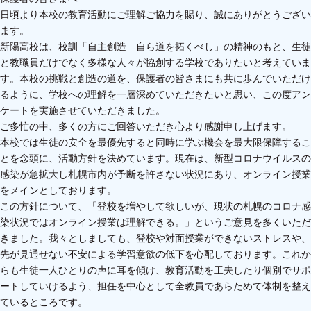
日頃より本校の教育活動にご理解ご協力を賜り、誠にありがとうござい
ます。
新陽高校は、校訓「自主創造 自ら道を拓くべし」の精神のもと、生徒
と教職員だけでなく多様な人々が協創する学校でありたいと考えていま
す。本校の挑戦と創造の道を、保護者の皆さまにも共に歩んでいただけ
るように、学校への理解を一層深めていただきたいと思い、この度アン
ケートを実施させていただきました。
ご多忙の中、多くの方にご回答いただき心より感謝申し上げます。
本校では生徒の安全を最優先すると同時に学ぶ機会を最大限保障するこ
とを念頭に、活動方針を決めています。現在は、新型コロナウイルスの
感染が急拡大し札幌市内が予断を許さない状況にあり、オンライン授業
をメインとしております。
この方針について、「登校を増やして欲しいが、現状の札幌のコロナ感
染状況ではオンライン授業は理解できる。」というご意見を多くいただ
きました。我々としましても、登校や対面授業ができないストレスや、
先が見通せない不安による学習意欲の低下を心配しております。これか
らも生徒一人ひとりの声に耳を傾け、教育活動を工夫したり個別でサポ
ートしていけるよう、担任を中心として全教員であらためて体制を整え
ているところです。