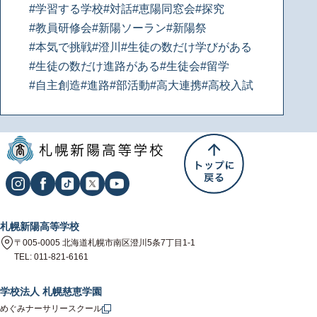
#学習する学校
#対話
#恵陽同窓会
#探究
#教員研修会
#新陽ソーラン
#新陽祭
#本気で挑戦
#澄川
#生徒の数だけ学びがある
#生徒の数だけ進路がある
#生徒会
#留学
#自主創造
#進路
#部活動
#高大連携
#高校入試
札幌新陽高等学校
〒005-0005 北海道札幌市南区澄川5条7丁目1-1
TEL: 011-821-6161
学校法人 札幌慈恵学園
めぐみナーサリースクール