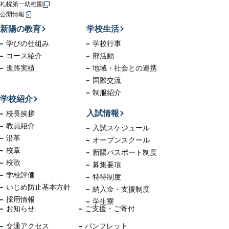
札幌第一幼稚園
公開情報
新陽の教育
学校生活
学びの仕組み
学校行事
コース紹介
部活動
進路実績
地域・社会
との連携
国際交流
制服紹介
学校紹介
入試情報
校長挨拶
教員紹介
入試スケジュール
沿革
オープンスクール
校章
新陽パスポート制度
校歌
募集要項
学校評価
特待制度
いじめ防止
基本方針
納入金・支援制度
採用情報
学生寮
お知らせ
ご支援・ご寄付
交通アクセス
パンフレット