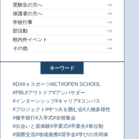
受験生の方へ
保護者の方へ
学校行事
部活動
校内外イベント
その他
キーワード
#DX
#ｅスポーツ
#ICT
#OPEN SCHOOL
#PBL
#アウトドア
#アンバサダー
#インターンシップ
#キャリア
#コンパス
#プロジェクト
#中つ火を囲む会
#人物多様性
#修学旅行
#入学式
#全校集会
#出会いと原体験
#卒業式
#卒業生
#単位制
#国際交流
#地域連携
#奨学金
#学びの共同体