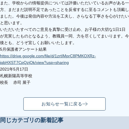
また、学校からの情報提供については評価いただいているお声がある一
方、まだまだ説明不足であったことを反省するに至るコメントも頂戴し
ました。今後は発信内容や方法を工夫し、さらなる丁寧さを心がけたい
と思います。
いただいたすべてのご意見を真摯に受け止め、お子様の大切な1日1日
が充実したものとなるよう、教職員一同、力を尽くしてまいります。今
後とも、どうぞ宜しくお願いいたします。
5月保護者アンケート結果
https://drive.google.com/file/d/1zrtIMprC8PMKOXRz-
iqbHXST7CpQzjOk/view?usp=sharing
2021年5月17日
札幌新陽高等学校
校長 赤司 展子
お知らせ一覧に戻る
同じカテゴリの新着記事