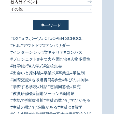
校内外イベント
その他
キーワード
#DX
#ｅスポーツ
#ICT
#OPEN SCHOOL
#PBL
#アウトドア
#アンバサダー
#インターンシップ
#キャリア
#コンパス
#プロジェクト
#中つ火を囲む会
#人物多様性
#修学旅行
#入学式
#全校集会
#出会いと原体験
#卒業式
#卒業生
#単位制
#国際交流
#地域連携
#奨学金
#学びの共同体
#学習する学校
#対話
#恵陽同窓会
#探究
#教員研修会
#新陽ソーラン
#新陽祭
#本気で挑戦
#澄川
#生徒の数だけ学びがある
#生徒の数だけ進路がある
#生徒会
#留学