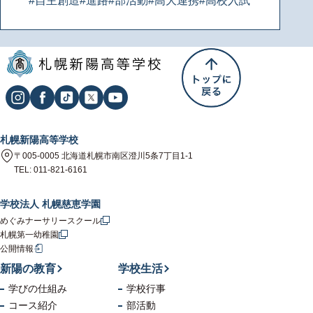
#自主創造
#進路
#部活動
#高大連携
#高校入試
札幌新陽高等学校
〒005-0005 北海道札幌市南区澄川5条7丁目1-1
TEL: 011-821-6161
学校法人 札幌慈恵学園
めぐみナーサリースクール
札幌第一幼稚園
公開情報
新陽の教育
学校生活
学びの仕組み
学校行事
コース紹介
部活動