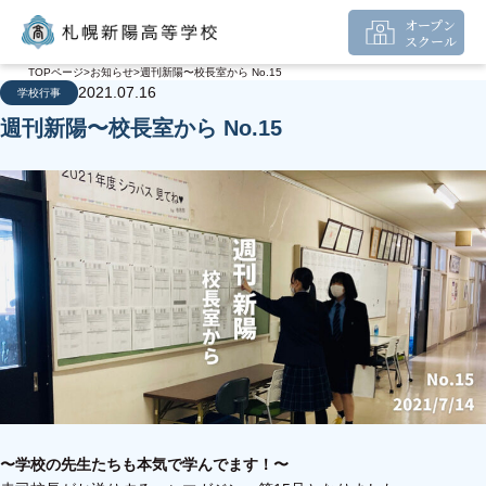
オープン
スクール
TOPページ
お知らせ
週刊新陽〜校長室から No.15
2021.07.16
学校行事
週刊新陽〜校長室から No.15
〜学校の先生たちも本気で学んでます！
〜