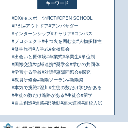
キーワード
#DX
#ｅスポーツ
#ICT
#OPEN SCHOOL
#PBL
#アウトドア
#アンバサダー
#インターンシップ
#キャリア
#コンパス
#プロジェクト
#中つ火を囲む会
#人物多様性
#修学旅行
#入学式
#全校集会
#出会いと原体験
#卒業式
#卒業生
#単位制
#国際交流
#地域連携
#奨学金
#学びの共同体
#学習する学校
#対話
#恵陽同窓会
#探究
#教員研修会
#新陽ソーラン
#新陽祭
#本気で挑戦
#澄川
#生徒の数だけ学びがある
#生徒の数だけ進路がある
#生徒会
#留学
#自主創造
#進路
#部活動
#高大連携
#高校入試