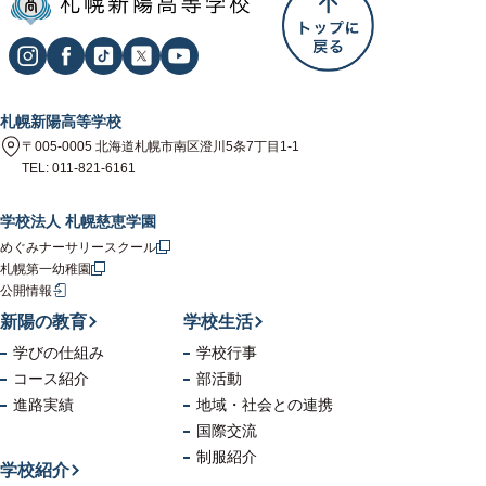
札幌新陽高等学校
〒005-0005 北海道札幌市南区澄川5条7丁目1-1
TEL: 011-821-6161
学校法人 札幌慈恵学園
めぐみナーサリースクール
札幌第一幼稚園
公開情報
新陽の教育
学校生活
学びの仕組み
学校行事
コース紹介
部活動
進路実績
地域・社会
との連携
国際交流
制服紹介
学校紹介