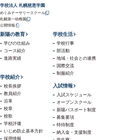
学校法人 札幌慈恵学園
めぐみナーサリースクール
札幌第一幼稚園
公開情報
新陽の教育
学校生活
学びの仕組み
学校行事
コース紹介
部活動
進路実績
地域・社会
との連携
国際交流
制服紹介
学校紹介
入試情報
校長挨拶
教員紹介
入試スケジュール
沿革
オープンスクール
校章
新陽パスポート制度
校歌
募集要項
学校評価
特待制度
いじめ防止
基本方針
納入金・支援制度
採用情報
学生寮