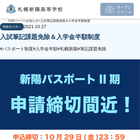
オープン
スクール
TOPページ
お知らせ
入試筆記課題免除＆入学金半額制度
2021.10.27
受験生の方へ
入試筆記課題免除＆入学金半額制度
#パスポート制度
#入学金半額
#札幌新陽
#筆記課題免除