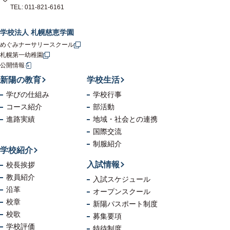
TEL: 011-821-6161
学校法人 札幌慈恵学園
めぐみナーサリースクール
札幌第一幼稚園
公開情報
新陽の教育
学校生活
学びの仕組み
学校行事
コース紹介
部活動
進路実績
地域・社会
との連携
国際交流
制服紹介
学校紹介
入試情報
校長挨拶
教員紹介
入試スケジュール
沿革
オープンスクール
校章
新陽パスポート制度
校歌
募集要項
学校評価
特待制度