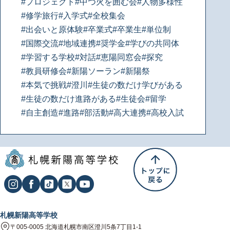
#プロジェクト
#中つ火を囲む会
#人物多様性
#修学旅行
#入学式
#全校集会
#出会いと原体験
#卒業式
#卒業生
#単位制
#国際交流
#地域連携
#奨学金
#学びの共同体
#学習する学校
#対話
#恵陽同窓会
#探究
#教員研修会
#新陽ソーラン
#新陽祭
#本気で挑戦
#澄川
#生徒の数だけ学びがある
#生徒の数だけ進路がある
#生徒会
#留学
#自主創造
#進路
#部活動
#高大連携
#高校入試
札幌新陽高等学校
〒005-0005 北海道札幌市南区澄川5条7丁目1-1