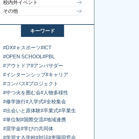
校内外イベント
その他
キーワード
#DX
#ｅスポーツ
#ICT
#OPEN SCHOOL
#PBL
#アウトドア
#アンバサダー
#インターンシップ
#キャリア
#コンパス
#プロジェクト
#中つ火を囲む会
#人物多様性
#修学旅行
#入学式
#全校集会
#出会いと原体験
#卒業式
#卒業生
#単位制
#国際交流
#地域連携
#奨学金
#学びの共同体
#学習する学校
#対話
#恵陽同窓会