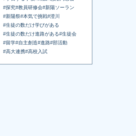
#探究
#教員研修会
#新陽ソーラン
#新陽祭
#本気で挑戦
#澄川
#生徒の数だけ学びがある
#生徒の数だけ進路がある
#生徒会
#留学
#自主創造
#進路
#部活動
#高大連携
#高校入試