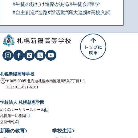
#生徒の数だけ進路がある
#生徒会
#留学
#自主創造
#進路
#部活動
#高大連携
#高校入試
札幌新陽高等学校
〒005-0005 北海道札幌市南区澄川5条7丁目1-1
TEL: 011-821-6161
学校法人 札幌慈恵学園
めぐみナーサリースクール
札幌第一幼稚園
公開情報
新陽の教育
学校生活