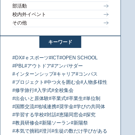
部活動
校内外イベント
その他
キーワード
#DX
#ｅスポーツ
#ICT
#OPEN SCHOOL
#PBL
#アウトドア
#アンバサダー
#インターンシップ
#キャリア
#コンパス
#プロジェクト
#中つ火を囲む会
#人物多様性
#修学旅行
#入学式
#全校集会
#出会いと原体験
#卒業式
#卒業生
#単位制
#国際交流
#地域連携
#奨学金
#学びの共同体
#学習する学校
#対話
#恵陽同窓会
#探究
#教員研修会
#新陽ソーラン
#新陽祭
#本気で挑戦
#澄川
#生徒の数だけ学びがある