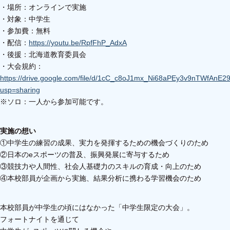
・場所：オンラインで実施
・対象：中学生
・参加費：無料
・配信：
https://youtu.be/RpfFhP_AdxA
・後援：北海道教育委員会
・大会規約：
https://drive.google.com/file/d/1cC_c8oJ1mx_Ni68aPEy3v9nTWfAnE2
usp=sharing
※ソロ：一人から参加可能です。
実施の想い
①中学生の練習の成果、実力を発揮するための機会づくりのため
②日本のeスポーツの普及、振興発展に寄与するため
③競技力や人間性、社会人基礎力のスキルの育成・向上のため
④本校部員が企画から実施、結果分析に携わる学習機会のため
本校部員が中学生の頃にはなかった「中学生限定の大会」。
フォートナイトを通じて