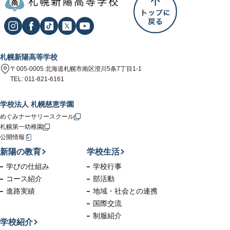
札幌新陽高等学校
〒005-0005 北海道札幌市南区澄川5条7丁目1-1
TEL: 011-821-6161
学校法人 札幌慈恵学園
めぐみナーサリースクール
札幌第一幼稚園
公開情報
新陽の教育
学校生活
学びの仕組み
学校行事
コース紹介
部活動
進路実績
地域・社会
との連携
国際交流
制服紹介
学校紹介