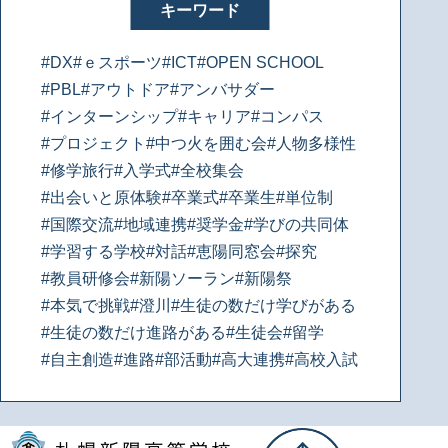
キーワード
#DX
#ｅスポーツ
#ICT
#OPEN SCHOOL
#PBL
#アウトドア
#アンバサダー
#インターンシップ
#キャリア
#コンパス
#プロジェクト
#中つ火を囲む会
#人物多様性
#修学旅行
#入学式
#全校集会
#出会いと原体験
#卒業式
#卒業生
#単位制
#国際交流
#地域連携
#奨学金
#学びの共同体
#学習する学校
#対話
#恵陽同窓会
#探究
#教員研修会
#新陽ソーラン
#新陽祭
#本気で挑戦
#澄川
#生徒の数だけ学びがある
#生徒の数だけ進路がある
#生徒会
#留学
#自主創造
#進路
#部活動
#高大連携
#高校入試