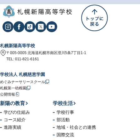
札幌新陽高等学校
〒005-0005 北海道札幌市南区澄川5条7丁目1-1
TEL: 011-821-6161
学校法人 札幌慈恵学園
めぐみナーサリースクール
札幌第一幼稚園
公開情報
新陽の教育
学校生活
学びの仕組み
学校行事
コース紹介
部活動
進路実績
地域・社会
との連携
国際交流