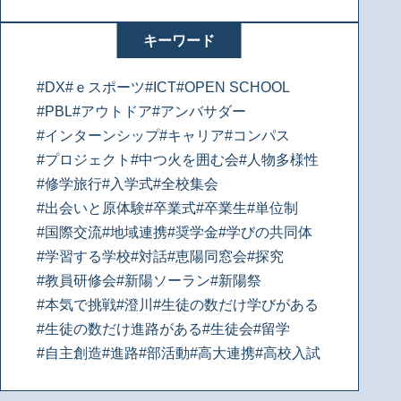
キーワード
#DX
#ｅスポーツ
#ICT
#OPEN SCHOOL
#PBL
#アウトドア
#アンバサダー
#インターンシップ
#キャリア
#コンパス
#プロジェクト
#中つ火を囲む会
#人物多様性
#修学旅行
#入学式
#全校集会
#出会いと原体験
#卒業式
#卒業生
#単位制
#国際交流
#地域連携
#奨学金
#学びの共同体
#学習する学校
#対話
#恵陽同窓会
#探究
#教員研修会
#新陽ソーラン
#新陽祭
#本気で挑戦
#澄川
#生徒の数だけ学びがある
#生徒の数だけ進路がある
#生徒会
#留学
#自主創造
#進路
#部活動
#高大連携
#高校入試