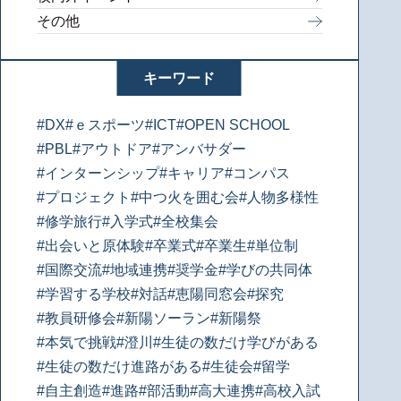
その他
キーワード
#DX
#ｅスポーツ
#ICT
#OPEN SCHOOL
#PBL
#アウトドア
#アンバサダー
#インターンシップ
#キャリア
#コンパス
#プロジェクト
#中つ火を囲む会
#人物多様性
#修学旅行
#入学式
#全校集会
#出会いと原体験
#卒業式
#卒業生
#単位制
#国際交流
#地域連携
#奨学金
#学びの共同体
#学習する学校
#対話
#恵陽同窓会
#探究
#教員研修会
#新陽ソーラン
#新陽祭
#本気で挑戦
#澄川
#生徒の数だけ学びがある
#生徒の数だけ進路がある
#生徒会
#留学
#自主創造
#進路
#部活動
#高大連携
#高校入試