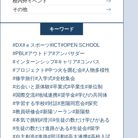
校内外イベント
その他
キーワード
#DX
#ｅスポーツ
#ICT
#OPEN SCHOOL
#PBL
#アウトドア
#アンバサダー
#インターンシップ
#キャリア
#コンパス
#プロジェクト
#中つ火を囲む会
#人物多様性
#修学旅行
#入学式
#全校集会
#出会いと原体験
#卒業式
#卒業生
#単位制
#国際交流
#地域連携
#奨学金
#学びの共同体
#学習する学校
#対話
#恵陽同窓会
#探究
#教員研修会
#新陽ソーラン
#新陽祭
#本気で挑戦
#澄川
#生徒の数だけ学びがある
#生徒の数だけ進路がある
#生徒会
#留学
#自主創造
#進路
#部活動
#高大連携
#高校入試