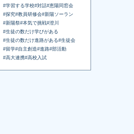
#学習する学校
#対話
#恵陽同窓会
#探究
#教員研修会
#新陽ソーラン
#新陽祭
#本気で挑戦
#澄川
#生徒の数だけ学びがある
#生徒の数だけ進路がある
#生徒会
#留学
#自主創造
#進路
#部活動
#高大連携
#高校入試