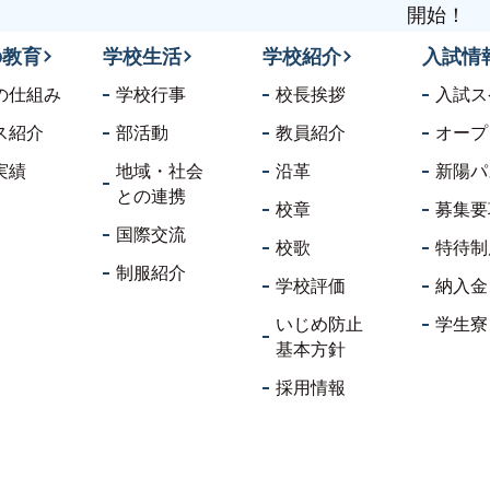
開始！
の教育
学校生活
学校紹介
入試情
の仕組み
学校行事
校長挨拶
入試ス
ス紹介
部活動
教員紹介
オープ
実績
地域・社会
沿革
新陽パ
との連携
校章
募集要
国際交流
校歌
特待制
制服紹介
学校評価
納入金
いじめ防止
学生寮
基本方針
採用情報