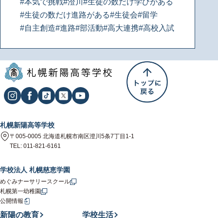
#本気で挑戦
#澄川
#生徒の数だけ学びがある
#生徒の数だけ進路がある
#生徒会
#留学
#自主創造
#進路
#部活動
#高大連携
#高校入試
札幌新陽高等学校
〒005-0005 北海道札幌市南区澄川5条7丁目1-1
TEL: 011-821-6161
学校法人 札幌慈恵学園
めぐみナーサリースクール
札幌第一幼稚園
公開情報
新陽の教育
学校生活