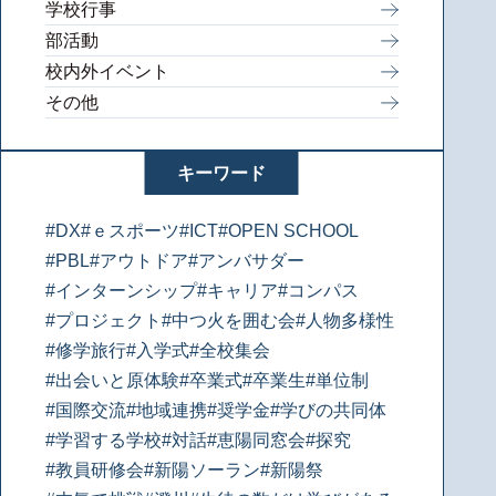
学校行事
部活動
校内外イベント
その他
キーワード
#DX
#ｅスポーツ
#ICT
#OPEN SCHOOL
#PBL
#アウトドア
#アンバサダー
#インターンシップ
#キャリア
#コンパス
#プロジェクト
#中つ火を囲む会
#人物多様性
#修学旅行
#入学式
#全校集会
#出会いと原体験
#卒業式
#卒業生
#単位制
#国際交流
#地域連携
#奨学金
#学びの共同体
#学習する学校
#対話
#恵陽同窓会
#探究
#教員研修会
#新陽ソーラン
#新陽祭