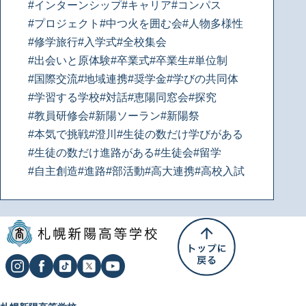
#インターンシップ
#キャリア
#コンパス
#プロジェクト
#中つ火を囲む会
#人物多様性
#修学旅行
#入学式
#全校集会
#出会いと原体験
#卒業式
#卒業生
#単位制
#国際交流
#地域連携
#奨学金
#学びの共同体
#学習する学校
#対話
#恵陽同窓会
#探究
#教員研修会
#新陽ソーラン
#新陽祭
#本気で挑戦
#澄川
#生徒の数だけ学びがある
#生徒の数だけ進路がある
#生徒会
#留学
#自主創造
#進路
#部活動
#高大連携
#高校入試