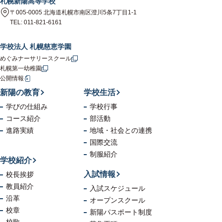
札幌新陽高等学校
〒005-0005 北海道札幌市南区澄川5条7丁目1-1
TEL: 011-821-6161
学校法人 札幌慈恵学園
めぐみナーサリースクール
札幌第一幼稚園
公開情報
新陽の教育
学校生活
学びの仕組み
学校行事
コース紹介
部活動
進路実績
地域・社会
との連携
国際交流
制服紹介
学校紹介
入試情報
校長挨拶
教員紹介
入試スケジュール
沿革
オープンスクール
校章
新陽パスポート制度