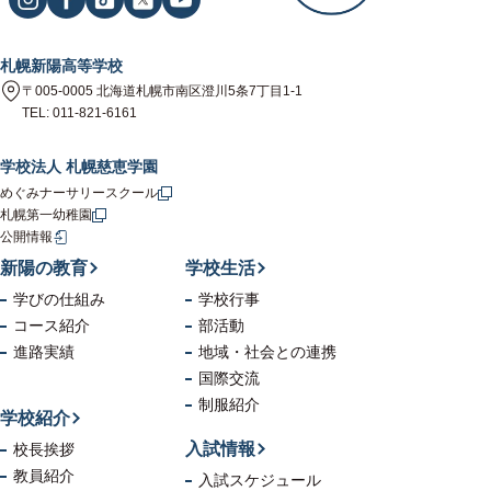
札幌新陽高等学校
〒005-0005 北海道札幌市南区澄川5条7丁目1-1
TEL: 011-821-6161
学校法人 札幌慈恵学園
めぐみナーサリースクール
札幌第一幼稚園
公開情報
新陽の教育
学校生活
学びの仕組み
学校行事
コース紹介
部活動
進路実績
地域・社会
との連携
国際交流
制服紹介
学校紹介
入試情報
校長挨拶
教員紹介
入試スケジュール