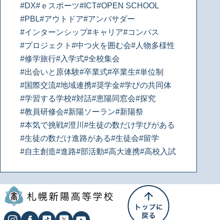
#DX
#ｅスポーツ
#ICT
#OPEN SCHOOL
#PBL
#アウトドア
#アンバサダー
#インターンシップ
#キャリア
#コンパス
#プロジェクト
#中つ火を囲む会
#人物多様性
#修学旅行
#入学式
#全校集会
#出会いと原体験
#卒業式
#卒業生
#単位制
#国際交流
#地域連携
#奨学金
#学びの共同体
#学習する学校
#対話
#恵陽同窓会
#探究
#教員研修会
#新陽ソーラン
#新陽祭
#本気で挑戦
#澄川
#生徒の数だけ学びがある
#生徒の数だけ進路がある
#生徒会
#留学
#自主創造
#進路
#部活動
#高大連携
#高校入試