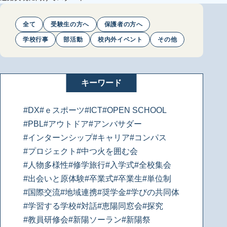
全て
受験生の方へ
保護者の方へ
学校行事
部活動
校内外イベント
その他
キーワード
#DX
#ｅスポーツ
#ICT
#OPEN SCHOOL
#PBL
#アウトドア
#アンバサダー
#インターンシップ
#キャリア
#コンパス
#プロジェクト
#中つ火を囲む会
#人物多様性
#修学旅行
#入学式
#全校集会
#出会いと原体験
#卒業式
#卒業生
#単位制
#国際交流
#地域連携
#奨学金
#学びの共同体
#学習する学校
#対話
#恵陽同窓会
#探究
#教員研修会
#新陽ソーラン
#新陽祭