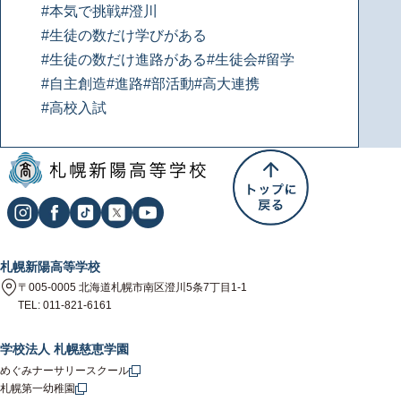
#本気で挑戦
#澄川
#生徒の数だけ学びがある
#生徒の数だけ進路がある
#生徒会
#留学
#自主創造
#進路
#部活動
#高大連携
#高校入試
札幌新陽高等学校
〒005-0005 北海道札幌市南区澄川5条7丁目1-1
TEL: 011-821-6161
学校法人 札幌慈恵学園
めぐみナーサリースクール
札幌第一幼稚園