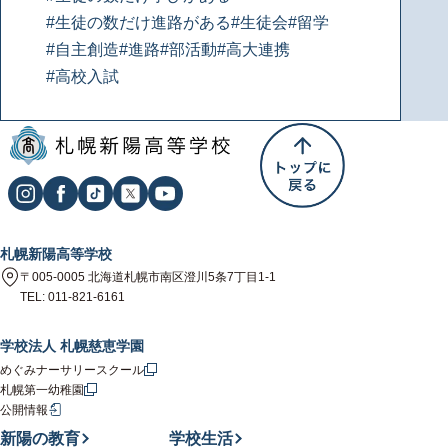
#生徒の数だけ進路がある
#生徒会
#留学
#自主創造
#進路
#部活動
#高大連携
#高校入試
札幌新陽高等学校
〒005-0005 北海道札幌市南区澄川5条7丁目1-1
TEL: 011-821-6161
学校法人 札幌慈恵学園
めぐみナーサリースクール
札幌第一幼稚園
公開情報
新陽の教育
学校生活