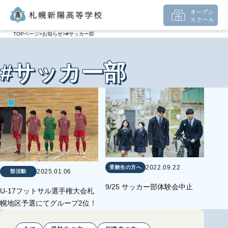
オープン
スクール
TOPページ
お知らせ
#サッカー部
#サッカー部
2022.09.22
受験生の方へ
2025.01.06
部活動
9/25 サッカー部体験会中止
U-17フットサル選手権大会札
幌地区予選にてグループ2位！