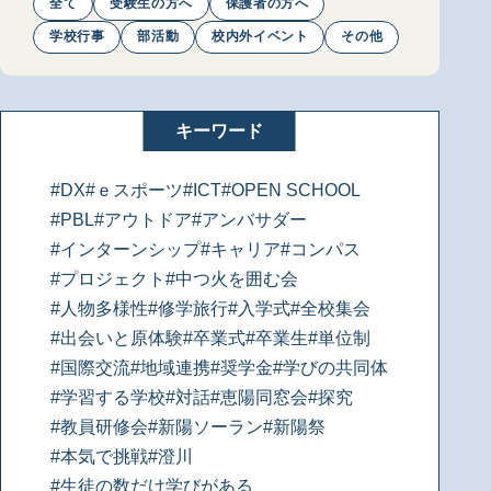
全て
受験生の方へ
保護者の方へ
学校行事
部活動
校内外イベント
その他
キーワード
#DX
#ｅスポーツ
#ICT
#OPEN SCHOOL
#PBL
#アウトドア
#アンバサダー
#インターンシップ
#キャリア
#コンパス
#プロジェクト
#中つ火を囲む会
#人物多様性
#修学旅行
#入学式
#全校集会
#出会いと原体験
#卒業式
#卒業生
#単位制
#国際交流
#地域連携
#奨学金
#学びの共同体
#学習する学校
#対話
#恵陽同窓会
#探究
#教員研修会
#新陽ソーラン
#新陽祭
#本気で挑戦
#澄川
#生徒の数だけ学びがある