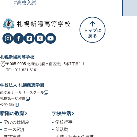
#高校入試
札幌新陽高等学校
〒005-0005 北海道札幌市南区澄川5条7丁目1-1
TEL: 011-821-6161
学校法人 札幌慈恵学園
めぐみナーサリースクール
札幌第一幼稚園
公開情報
新陽の教育
学校生活
学びの仕組み
学校行事
コース紹介
部活動
進路実績
地域・社会
との連携