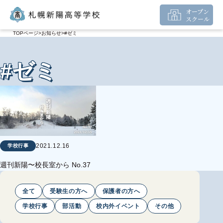
オープン
スクール
TOPページ
お知らせ
#ゼミ
#ゼミ
2021.12.16
学校行事
週刊新陽〜校長室から No.37
全て
受験生の方へ
保護者の方へ
学校行事
部活動
校内外イベント
その他