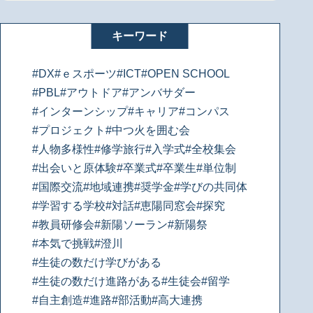
キーワード
#DX
#ｅスポーツ
#ICT
#OPEN SCHOOL
#PBL
#アウトドア
#アンバサダー
#インターンシップ
#キャリア
#コンパス
#プロジェクト
#中つ火を囲む会
#人物多様性
#修学旅行
#入学式
#全校集会
#出会いと原体験
#卒業式
#卒業生
#単位制
#国際交流
#地域連携
#奨学金
#学びの共同体
#学習する学校
#対話
#恵陽同窓会
#探究
#教員研修会
#新陽ソーラン
#新陽祭
#本気で挑戦
#澄川
#生徒の数だけ学びがある
#生徒の数だけ進路がある
#生徒会
#留学
#自主創造
#進路
#部活動
#高大連携