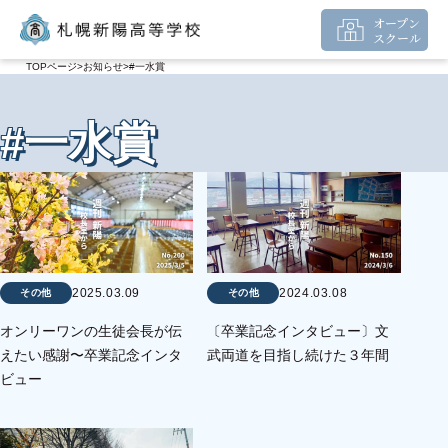
オープン
スクール
TOPページ
お知らせ
#一水賞
#一水賞
2024.03.08
2025.03.09
その他
その他
〔卒業記念インタビュー〕文
オンリーワンの生徒会長が伝
武両道を目指し続けた３年間
えたい感謝〜卒業記念インタ
ビュー