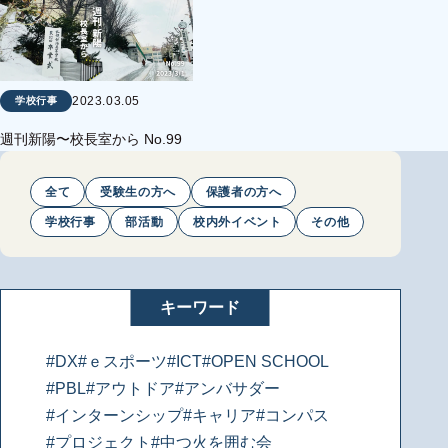
2023.03.05
学校行事
週刊新陽〜校長室から No.99
全て
受験生の方へ
保護者の方へ
学校行事
部活動
校内外イベント
その他
キーワード
#DX
#ｅスポーツ
#ICT
#OPEN SCHOOL
#PBL
#アウトドア
#アンバサダー
#インターンシップ
#キャリア
#コンパス
#プロジェクト
#中つ火を囲む会