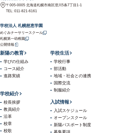
〒005-0005 北海道札幌市南区澄川5条7丁目1-1
TEL: 011-821-6161
学校法人 札幌慈恵学園
めぐみナーサリースクール
札幌第一幼稚園
公開情報
新陽の教育
学校生活
学びの仕組み
学校行事
コース紹介
部活動
進路実績
地域・社会
との連携
国際交流
制服紹介
学校紹介
入試情報
校長挨拶
教員紹介
入試スケジュール
沿革
オープンスクール
校章
新陽パスポート制度
校歌
募集要項