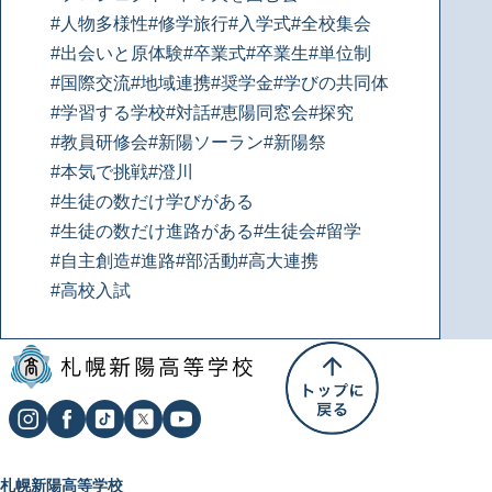
#人物多様性
#修学旅行
#入学式
#全校集会
#出会いと原体験
#卒業式
#卒業生
#単位制
#国際交流
#地域連携
#奨学金
#学びの共同体
#学習する学校
#対話
#恵陽同窓会
#探究
#教員研修会
#新陽ソーラン
#新陽祭
#本気で挑戦
#澄川
#生徒の数だけ学びがある
#生徒の数だけ進路がある
#生徒会
#留学
#自主創造
#進路
#部活動
#高大連携
#高校入試
札幌新陽高等学校