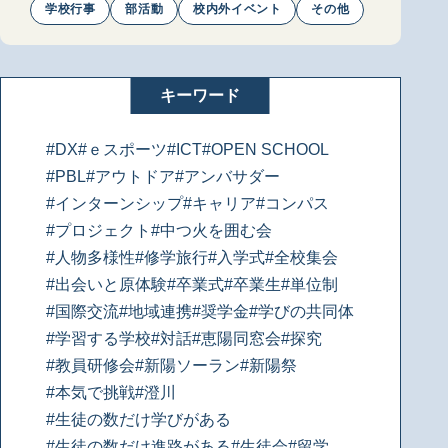
学校行事
部活動
校内外イベント
その他
キーワード
#DX
#ｅスポーツ
#ICT
#OPEN SCHOOL
#PBL
#アウトドア
#アンバサダー
#インターンシップ
#キャリア
#コンパス
#プロジェクト
#中つ火を囲む会
#人物多様性
#修学旅行
#入学式
#全校集会
#出会いと原体験
#卒業式
#卒業生
#単位制
#国際交流
#地域連携
#奨学金
#学びの共同体
#学習する学校
#対話
#恵陽同窓会
#探究
#教員研修会
#新陽ソーラン
#新陽祭
#本気で挑戦
#澄川
#生徒の数だけ学びがある
#生徒の数だけ進路がある
#生徒会
#留学