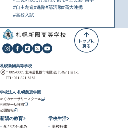
#自主創造
#進路
#部活動
#高大連携
#高校入試
札幌新陽高等学校
〒005-0005 北海道札幌市南区澄川5条7丁目1-1
TEL: 011-821-6161
学校法人 札幌慈恵学園
めぐみナーサリースクール
札幌第一幼稚園
公開情報
新陽の教育
学校生活
学びの仕組み
学校行事