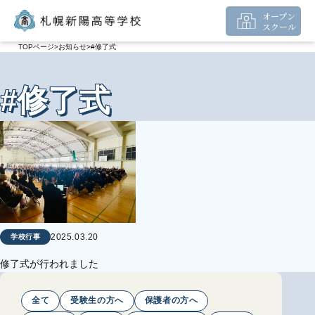
オープン
スクール
TOPページ
お知らせ
#修了式
#修了式
2025.03.20
学校行事
修了式が行われました
全て
受験生の方へ
保護者の方へ