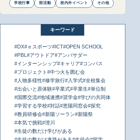
学校行事
部活動
校内外イベント
その他
キーワード
#DX
#ｅスポーツ
#ICT
#OPEN SCHOOL
#PBL
#アウトドア
#アンバサダー
#インターンシップ
#キャリア
#コンパス
#プロジェクト
#中つ火を囲む会
#人物多様性
#修学旅行
#入学式
#全校集会
#出会いと原体験
#卒業式
#卒業生
#単位制
#国際交流
#地域連携
#奨学金
#学びの共同体
#学習する学校
#対話
#恵陽同窓会
#探究
#教員研修会
#新陽ソーラン
#新陽祭
#本気で挑戦
#澄川
#生徒の数だけ学びがある
#生徒の数だけ進路がある
#生徒会
#留学