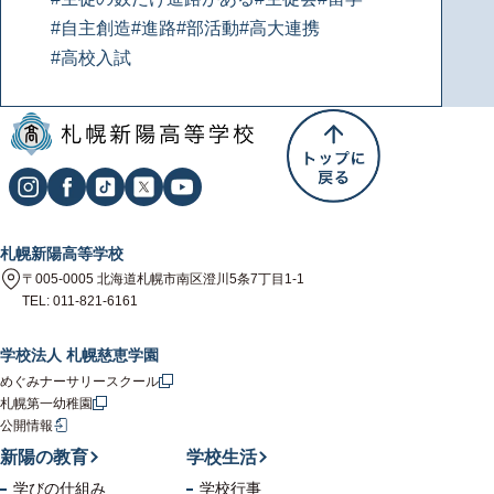
#自主創造
#進路
#部活動
#高大連携
#高校入試
札幌新陽高等学校
〒005-0005 北海道札幌市南区澄川5条7丁目1-1
TEL: 011-821-6161
学校法人 札幌慈恵学園
めぐみナーサリースクール
札幌第一幼稚園
公開情報
新陽の教育
学校生活
学びの仕組み
学校行事