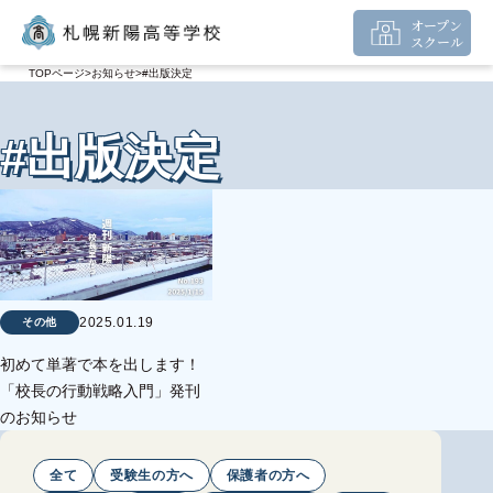
オープン
スクール
TOPページ
お知らせ
#出版決定
#出版決定
2025.01.19
その他
初めて単著で本を出します！
「校長の行動戦略入門」発刊
のお知らせ
全て
受験生の方へ
保護者の方へ