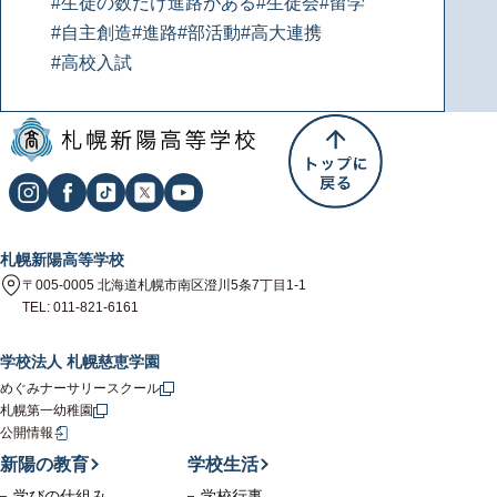
#生徒の数だけ進路がある
#生徒会
#留学
#自主創造
#進路
#部活動
#高大連携
#高校入試
札幌新陽高等学校
〒005-0005 北海道札幌市南区澄川5条7丁目1-1
TEL: 011-821-6161
学校法人 札幌慈恵学園
めぐみナーサリースクール
札幌第一幼稚園
公開情報
新陽の教育
学校生活
学びの仕組み
学校行事