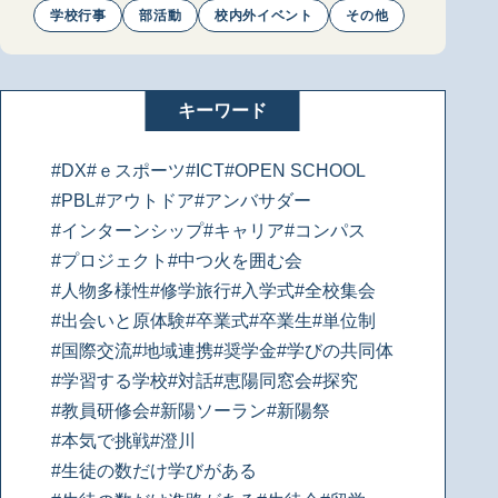
学校行事
部活動
校内外イベント
その他
キーワード
#DX
#ｅスポーツ
#ICT
#OPEN SCHOOL
#PBL
#アウトドア
#アンバサダー
#インターンシップ
#キャリア
#コンパス
#プロジェクト
#中つ火を囲む会
#人物多様性
#修学旅行
#入学式
#全校集会
#出会いと原体験
#卒業式
#卒業生
#単位制
#国際交流
#地域連携
#奨学金
#学びの共同体
#学習する学校
#対話
#恵陽同窓会
#探究
#教員研修会
#新陽ソーラン
#新陽祭
#本気で挑戦
#澄川
#生徒の数だけ学びがある