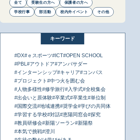
全て
受験生の方へ
保護者の方へ
学校行事
部活動
校内外イベント
その他
キーワード
#DX
#ｅスポーツ
#ICT
#OPEN SCHOOL
#PBL
#アウトドア
#アンバサダー
#インターンシップ
#キャリア
#コンパス
#プロジェクト
#中つ火を囲む会
#人物多様性
#修学旅行
#入学式
#全校集会
#出会いと原体験
#卒業式
#卒業生
#単位制
#国際交流
#地域連携
#奨学金
#学びの共同体
#学習する学校
#対話
#恵陽同窓会
#探究
#教員研修会
#新陽ソーラン
#新陽祭
#本気で挑戦
#澄川
#生徒の数だけ学びがある