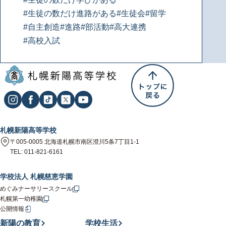
#生徒の数だけ進路がある
#生徒会
#留学
#自主創造
#進路
#部活動
#高大連携
#高校入試
札幌新陽高等学校
〒005-0005 北海道札幌市南区澄川5条7丁目1-1
TEL: 011-821-6161
学校法人 札幌慈恵学園
めぐみナーサリースクール
札幌第一幼稚園
公開情報
新陽の教育
学校生活