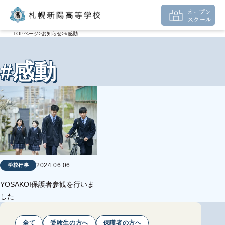
オープン
スクール
TOPページ
お知らせ
#感動
#感動
2024.06.06
学校行事
YOSAKOI保護者参観を行いま
した
全て
受験生の方へ
保護者の方へ