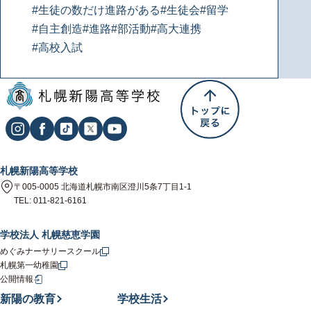
#生徒の数だけ進路がある
#生徒会
#留学
#自主創造
#進路
#部活動
#高大連携
#高校入試
札幌新陽高等学校
〒005-0005 北海道札幌市南区澄川5条7丁目1-1
TEL: 011-821-6161
学校法人 札幌慈恵学園
めぐみナーサリースクール
札幌第一幼稚園
公開情報
新陽の教育
学校生活