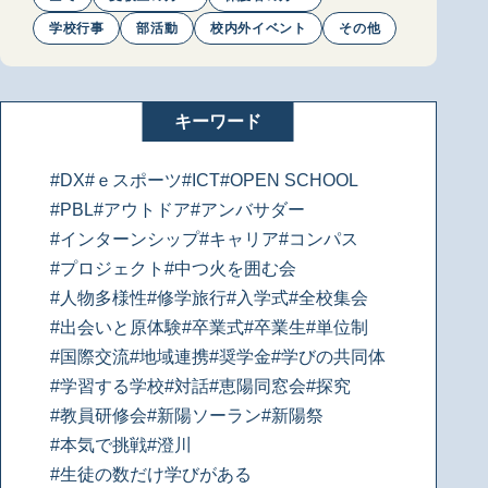
学校行事
部活動
校内外イベント
その他
キーワード
#DX
#ｅスポーツ
#ICT
#OPEN SCHOOL
#PBL
#アウトドア
#アンバサダー
#インターンシップ
#キャリア
#コンパス
#プロジェクト
#中つ火を囲む会
#人物多様性
#修学旅行
#入学式
#全校集会
#出会いと原体験
#卒業式
#卒業生
#単位制
#国際交流
#地域連携
#奨学金
#学びの共同体
#学習する学校
#対話
#恵陽同窓会
#探究
#教員研修会
#新陽ソーラン
#新陽祭
#本気で挑戦
#澄川
#生徒の数だけ学びがある