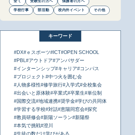
全て
受験生の方へ
保護者の方へ
学校行事
部活動
校内外イベント
その他
キーワード
#DX
#ｅスポーツ
#ICT
#OPEN SCHOOL
#PBL
#アウトドア
#アンバサダー
#インターンシップ
#キャリア
#コンパス
#プロジェクト
#中つ火を囲む会
#人物多様性
#修学旅行
#入学式
#全校集会
#出会いと原体験
#卒業式
#卒業生
#単位制
#国際交流
#地域連携
#奨学金
#学びの共同体
#学習する学校
#対話
#恵陽同窓会
#探究
#教員研修会
#新陽ソーラン
#新陽祭
#本気で挑戦
#澄川
#生徒の数だけ学びがある