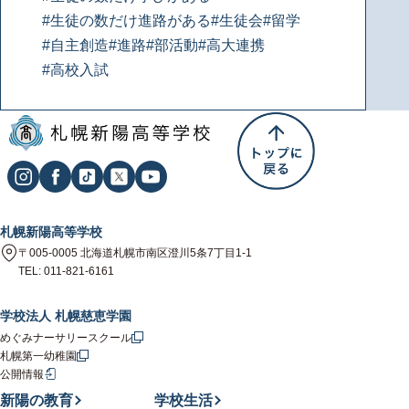
#生徒の数だけ進路がある
#生徒会
#留学
#自主創造
#進路
#部活動
#高大連携
#高校入試
札幌新陽高等学校
〒005-0005 北海道札幌市南区澄川5条7丁目1-1
TEL: 011-821-6161
学校法人 札幌慈恵学園
めぐみナーサリースクール
札幌第一幼稚園
公開情報
新陽の教育
学校生活