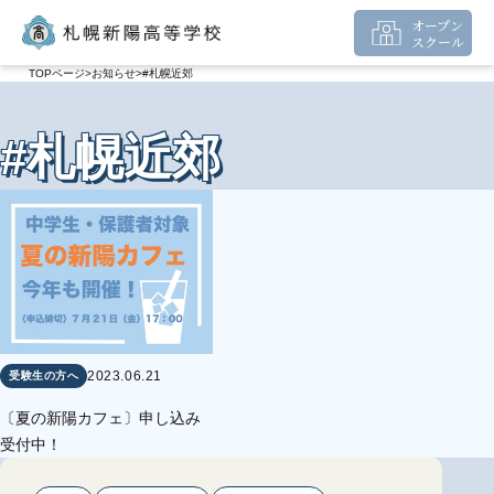
オープン
スクール
TOPページ
お知らせ
#札幌近郊
#札幌近郊
2023.06.21
受験生の方へ
〔夏の新陽カフェ〕申し込み
受付中！