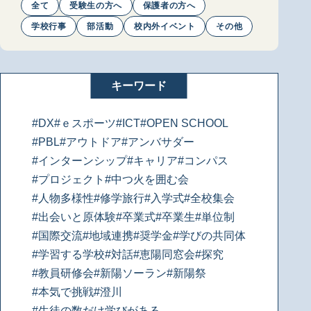
全て
受験生の方へ
保護者の方へ
学校行事
部活動
校内外イベント
その他
キーワード
#DX
#ｅスポーツ
#ICT
#OPEN SCHOOL
#PBL
#アウトドア
#アンバサダー
#インターンシップ
#キャリア
#コンパス
#プロジェクト
#中つ火を囲む会
#人物多様性
#修学旅行
#入学式
#全校集会
#出会いと原体験
#卒業式
#卒業生
#単位制
#国際交流
#地域連携
#奨学金
#学びの共同体
#学習する学校
#対話
#恵陽同窓会
#探究
#教員研修会
#新陽ソーラン
#新陽祭
#本気で挑戦
#澄川
#生徒の数だけ学びがある