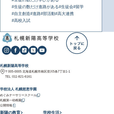
#生徒の数だけ進路がある
#生徒会
#留学
#自主創造
#進路
#部活動
#高大連携
#高校入試
札幌新陽高等学校
〒005-0005 北海道札幌市南区澄川5条7丁目1-1
TEL: 011-821-6161
学校法人 札幌慈恵学園
めぐみナーサリースクール
札幌第一幼稚園
公開情報
新陽の教育
学校生活