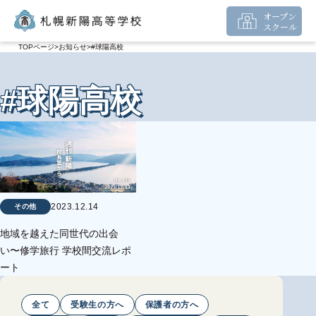
オープン
スクール
TOPページ
お知らせ
#球陽高校
#球陽高校
2023.12.14
その他
地域を越えた同世代の出会
い〜修学旅行 学校間交流レポ
ート
全て
受験生の方へ
保護者の方へ