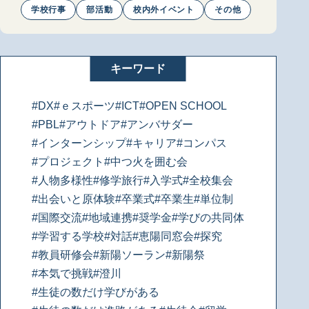
学校行事
部活動
校内外イベント
その他
キーワード
#DX
#ｅスポーツ
#ICT
#OPEN SCHOOL
#PBL
#アウトドア
#アンバサダー
#インターンシップ
#キャリア
#コンパス
#プロジェクト
#中つ火を囲む会
#人物多様性
#修学旅行
#入学式
#全校集会
#出会いと原体験
#卒業式
#卒業生
#単位制
#国際交流
#地域連携
#奨学金
#学びの共同体
#学習する学校
#対話
#恵陽同窓会
#探究
#教員研修会
#新陽ソーラン
#新陽祭
#本気で挑戦
#澄川
#生徒の数だけ学びがある