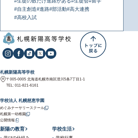
#生徒の数だけ進路がある
#生徒会
#留学
#自主創造
#進路
#部活動
#高大連携
#高校入試
札幌新陽高等学校
〒005-0005 北海道札幌市南区澄川5条7丁目1-1
TEL: 011-821-6161
学校法人 札幌慈恵学園
めぐみナーサリースクール
札幌第一幼稚園
公開情報
新陽の教育
学校生活
学びの仕組み
学校行事