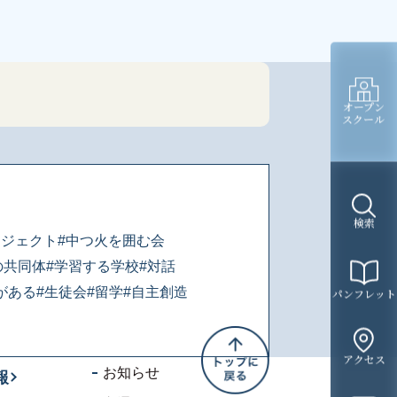
オープン
スクール
検索
ロジェクト
#中つ火を囲む会
の共同体
#学習する学校
#対話
がある
#生徒会
#留学
#自主創造
パンフレット
アクセス
お知らせ
報