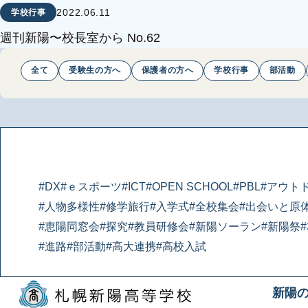
2022.06.11
学校行事
週刊新陽〜校長室から No.62
全て
受験生の方へ
保護者の方へ
学校行事
部活動
#DX
#ｅスポーツ
#ICT
#OPEN SCHOOL
#PBL
#アウト
#人物多様性
#修学旅行
#入学式
#全校集会
#出会いと原
#恵陽同窓会
#探究
#教員研修会
#新陽ソーラン
#新陽祭
#進路
#部活動
#高大連携
#高校入試
新陽