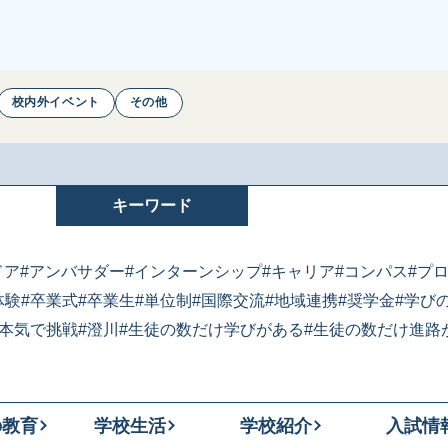
校内外イベント
その他
キーワード
ドア
#アンバサダー
#インターンシップ
#キャリア
#コンパス
#プ
体験
#卒業式
#卒業生
#単位制
#国際交流
#地域連携
#奨学金
#学び
#本気で挑戦
#澄川
#生徒の数だけ学びがある
#生徒の数だけ進路
の教育
学校生活
学校紹介
入試情