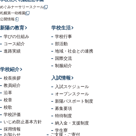
めぐみナーサリースクール
札幌第一幼稚園
公開情報
新陽の教育
学校生活
学びの仕組み
学校行事
コース紹介
部活動
進路実績
地域・社会
との連携
国際交流
制服紹介
学校紹介
入試情報
校長挨拶
教員紹介
入試スケジュール
沿革
オープンスクール
校章
新陽パスポート制度
校歌
募集要項
学校評価
特待制度
いじめ防止
基本方針
納入金・支援制度
採用情報
学生寮
お知らせ
ご支援・ご寄付