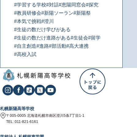
#学習する学校
#対話
#恵陽同窓会
#探究
#教員研修会
#新陽ソーラン
#新陽祭
#本気で挑戦
#澄川
#生徒の数だけ学びがある
#生徒の数だけ進路がある
#生徒会
#留学
#自主創造
#進路
#部活動
#高大連携
#高校入試
札幌新陽高等学校
〒005-0005 北海道札幌市南区澄川5条7丁目1-1
TEL: 011-821-6161
学校法人 札幌慈恵学園