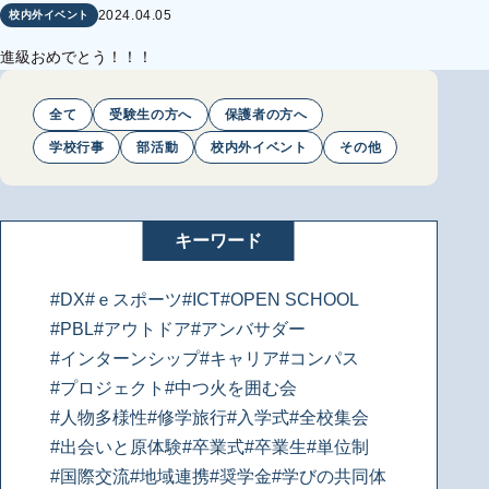
2024.04.05
校内外イベント
進級おめでとう！！！
全て
受験生の方へ
保護者の方へ
学校行事
部活動
校内外イベント
その他
キーワード
#DX
#ｅスポーツ
#ICT
#OPEN SCHOOL
#PBL
#アウトドア
#アンバサダー
#インターンシップ
#キャリア
#コンパス
#プロジェクト
#中つ火を囲む会
#人物多様性
#修学旅行
#入学式
#全校集会
#出会いと原体験
#卒業式
#卒業生
#単位制
#国際交流
#地域連携
#奨学金
#学びの共同体