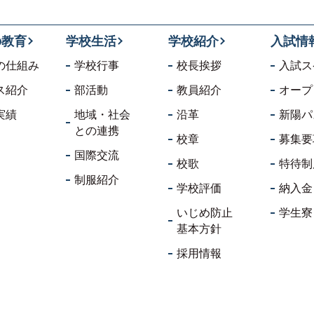
の教育
学校生活
学校紹介
入試情
の仕組み
学校行事
校長挨拶
入試ス
ス紹介
部活動
教員紹介
オープ
実績
地域・社会
沿革
新陽パ
との連携
校章
募集要
国際交流
校歌
特待制
制服紹介
学校評価
納入金
いじめ防止
学生寮
基本方針
採用情報