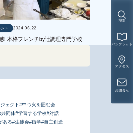
検索
2024.06.22
ベント
感! 本格フレンチby辻調理専門学校
パンフレット
アクセス
お問合せ
ロジェクト
#中つ火を囲む会
の共同体
#学習する学校
#対話
がある
#生徒会
#留学
#自主創造