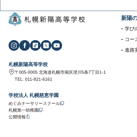
新陽
学び
コー
進路
札幌新陽高等学校
〒005-0005 北海道札幌市南区澄川5条7丁目1-1
TEL: 011-821-6161
学校法人 札幌慈恵学園
めぐみナーサリースクール
札幌第一幼稚園
公開情報