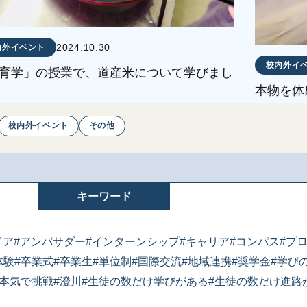
2024.10.30
内外イベント
校内外イ
育学」の授業で、道産米について学びまし
本物を体
校内外イベント
その他
キーワード
ドア
#アンバサダー
#インターンシップ
#キャリア
#コンパス
#プ
体験
#卒業式
#卒業生
#単位制
#国際交流
#地域連携
#奨学金
#学び
#本気で挑戦
#澄川
#生徒の数だけ学びがある
#生徒の数だけ進路