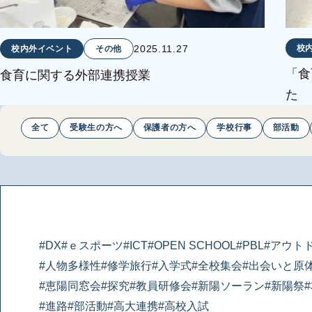
2025.11.27
校
校内外イベント
その他
「食
食育に関する外部連携授業
た
全て
受験生の方へ
保護者の方へ
学校行事
部活動
#DX
#ｅスポーツ
#ICT
#OPEN SCHOOL
#PBL
#アウト
#人物多様性
#修学旅行
#入学式
#全校集会
#出会いと原
#恵陽同窓会
#探究
#教員研修会
#新陽ソーラン
#新陽祭
#進路
#部活動
#高大連携
#高校入試