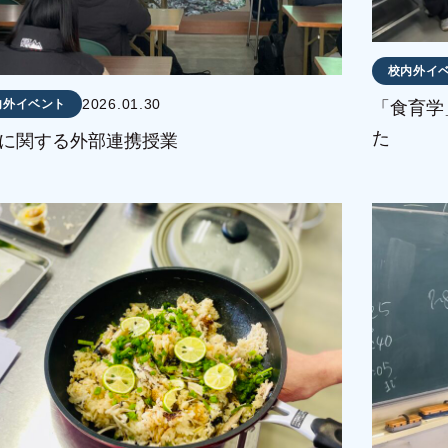
校内外イ
2026.01.30
内外イベント
「食育学
た
に関する外部連携授業