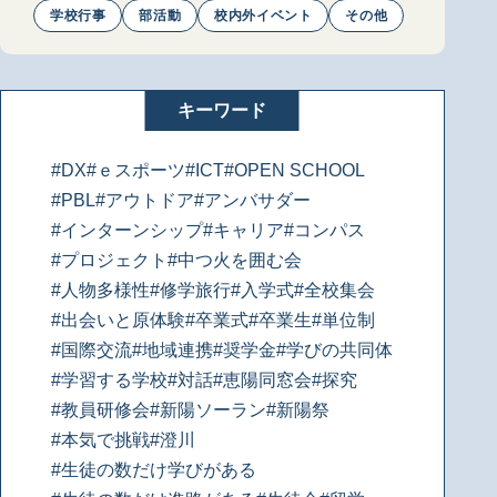
学校行事
部活動
校内外イベント
その他
キーワード
#DX
#ｅスポーツ
#ICT
#OPEN SCHOOL
#PBL
#アウトドア
#アンバサダー
#インターンシップ
#キャリア
#コンパス
#プロジェクト
#中つ火を囲む会
#人物多様性
#修学旅行
#入学式
#全校集会
#出会いと原体験
#卒業式
#卒業生
#単位制
#国際交流
#地域連携
#奨学金
#学びの共同体
#学習する学校
#対話
#恵陽同窓会
#探究
#教員研修会
#新陽ソーラン
#新陽祭
#本気で挑戦
#澄川
#生徒の数だけ学びがある