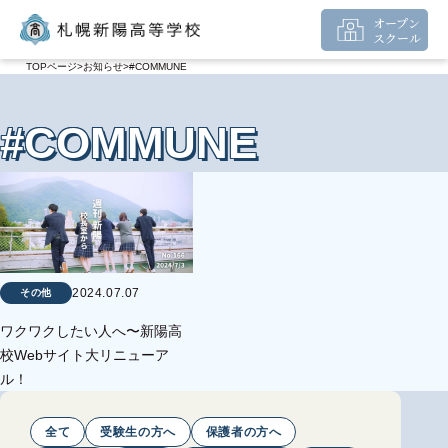
オープン
スクール
TOPページ
お知らせ
#COMMUNE
#COMMUNE
2024.07.07
その他
ワクワクしたい人へ〜新陽高
校Webサイト大リニューア
ル！
全て
受験生の方へ
保護者の方へ