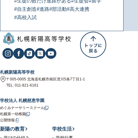
#生徒の数だけ進路がある
#生徒会
#留学
#自主創造
#進路
#部活動
#高大連携
#高校入試
札幌新陽高等学校
〒005-0005 北海道札幌市南区澄川5条7丁目1-1
TEL: 011-821-6161
学校法人 札幌慈恵学園
めぐみナーサリースクール
札幌第一幼稚園
公開情報
新陽の教育
学校生活
学びの仕組み
学校行事