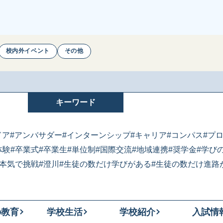
校内外イベント
その他
キーワード
ドア
#アンバサダー
#インターンシップ
#キャリア
#コンパス
#プ
体験
#卒業式
#卒業生
#単位制
#国際交流
#地域連携
#奨学金
#学び
#本気で挑戦
#澄川
#生徒の数だけ学びがある
#生徒の数だけ進路
の教育
学校生活
学校紹介
入試情