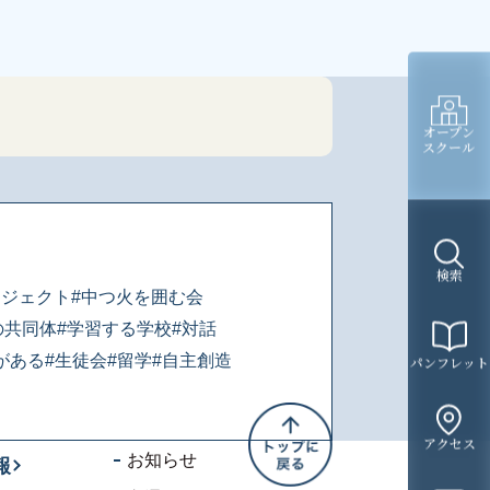
オープン
スクール
検索
ロジェクト
#中つ火を囲む会
の共同体
#学習する学校
#対話
がある
#生徒会
#留学
#自主創造
パンフレット
アクセス
お知らせ
報