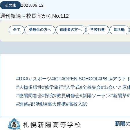
2023.06.12
その他
週刊新陽～校長室からNo.112
全て
受験生の方へ
保護者の方へ
学校行事
部活動
#DX
#ｅスポーツ
#ICT
#OPEN SCHOOL
#PBL
#アウト
#人物多様性
#修学旅行
#入学式
#全校集会
#出会いと原
#恵陽同窓会
#探究
#教員研修会
#新陽ソーラン
#新陽祭
#進路
#部活動
#高大連携
#高校入試
新陽