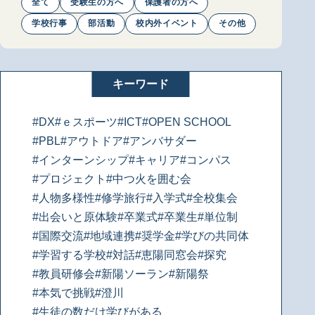
全て
受験生の方へ
保護者の方へ
学校行事
部活動
校内外イベント
その他
キーワード
#DX
#ｅスポーツ
#ICT
#OPEN SCHOOL
#PBL
#アウトドア
#アンバサダー
#インターンシップ
#キャリア
#コンパス
#プロジェクト
#中つ火を囲む会
#人物多様性
#修学旅行
#入学式
#全校集会
#出会いと原体験
#卒業式
#卒業生
#単位制
#国際交流
#地域連携
#奨学金
#学びの共同体
#学習する学校
#対話
#恵陽同窓会
#探究
#教員研修会
#新陽ソーラン
#新陽祭
#本気で挑戦
#澄川
#生徒の数だけ学びがある