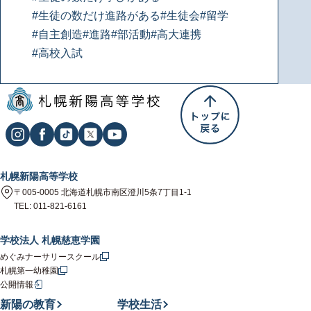
#生徒の数だけ進路がある
#生徒会
#留学
#自主創造
#進路
#部活動
#高大連携
#高校入試
札幌新陽高等学校
〒005-0005 北海道札幌市南区澄川5条7丁目1-1
TEL: 011-821-6161
学校法人 札幌慈恵学園
めぐみナーサリースクール
札幌第一幼稚園
公開情報
新陽の教育
学校生活