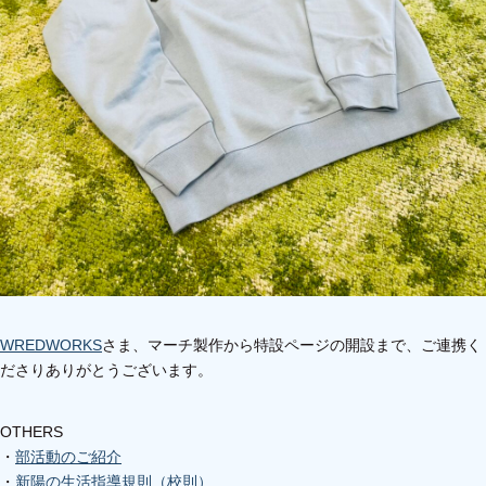
WREDWORKS
さま、マーチ製作から特設ページの開設まで、ご連携く
ださりありがとうございます。
OTHERS
・
部活動のご紹介
・
新陽の生活指導規則（校則）