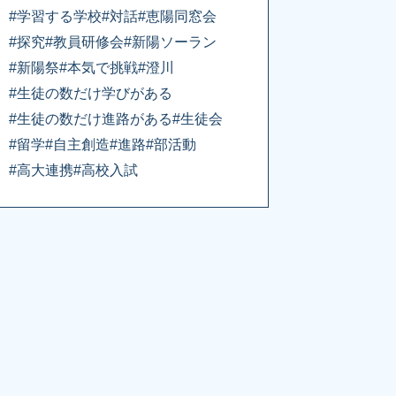
#学習する学校
#対話
#恵陽同窓会
#探究
#教員研修会
#新陽ソーラン
#新陽祭
#本気で挑戦
#澄川
#生徒の数だけ学びがある
#生徒の数だけ進路がある
#生徒会
#留学
#自主創造
#進路
#部活動
#高大連携
#高校入試