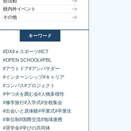
部活動
校内外イベント
その他
キーワード
#DX
#ｅスポーツ
#ICT
#OPEN SCHOOL
#PBL
#アウトドア
#アンバサダー
#インターンシップ
#キャリア
#コンパス
#プロジェクト
#中つ火を囲む会
#人物多様性
#修学旅行
#入学式
#全校集会
#出会いと原体験
#卒業式
#卒業生
#単位制
#国際交流
#地域連携
#奨学金
#学びの共同体