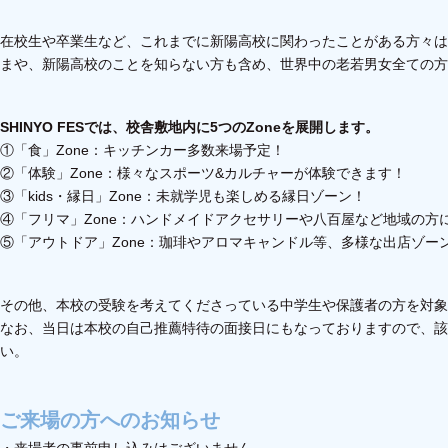
在校生や卒業生など、これまでに新陽高校に関わったことがある方々は
まや、新陽高校のことを知らない方も含め、世界中の老若男女全ての方
SHINYO FESでは、校舎敷地内に5つのZoneを展開します。
①「食」Zone：キッチンカー多数来場予定！
②「体験」Zone：様々なスポーツ&カルチャーが体験できます！
③「kids・縁日」Zone：未就学児も楽しめる縁日ゾーン！
④「フリマ」Zone：ハンドメイドアクセサリーや八百屋など地域の方
⑤「アウトドア」Zone：珈琲やアロマキャンドル等、多様な出店ゾー
その他、本校の受験を考えてくださっている中学生や保護者の方を対象
なお、当日は本校の自己推薦特待の面接日にもなっておりますので、該
い。
ご来場の方へのお知らせ