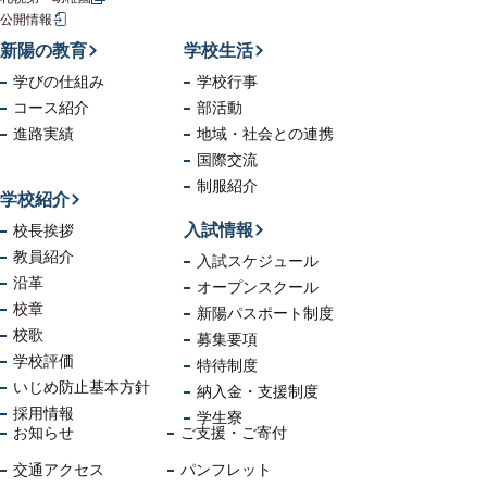
公開情報
新陽の教育
学校生活
学びの仕組み
学校行事
コース紹介
部活動
進路実績
地域・社会
との連携
国際交流
制服紹介
学校紹介
入試情報
校長挨拶
教員紹介
入試スケジュール
沿革
オープンスクール
校章
新陽パスポート制度
校歌
募集要項
学校評価
特待制度
いじめ防止
基本方針
納入金・支援制度
採用情報
学生寮
お知らせ
ご支援・ご寄付
交通アクセス
パンフレット