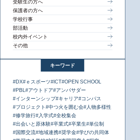
受験生の方へ
保護者の方へ
学校行事
部活動
校内外イベント
その他
キーワード
#DX
#ｅスポーツ
#ICT
#OPEN SCHOOL
#PBL
#アウトドア
#アンバサダー
#インターンシップ
#キャリア
#コンパス
#プロジェクト
#中つ火を囲む会
#人物多様性
#修学旅行
#入学式
#全校集会
#出会いと原体験
#卒業式
#卒業生
#単位制
#国際交流
#地域連携
#奨学金
#学びの共同体