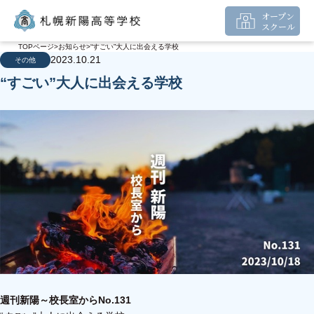
オープン
スクール
TOPページ
お知らせ
“すごい”大人に出会える学校
2023.10.21
その他
“すごい”大人に出会える学校
週刊新陽～校長室からNo.131