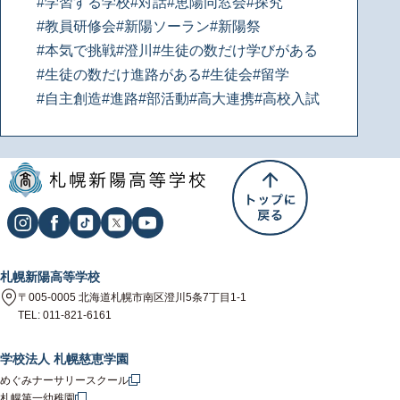
#学習する学校
#対話
#恵陽同窓会
#探究
#教員研修会
#新陽ソーラン
#新陽祭
#本気で挑戦
#澄川
#生徒の数だけ学びがある
#生徒の数だけ進路がある
#生徒会
#留学
#自主創造
#進路
#部活動
#高大連携
#高校入試
札幌新陽高等学校
〒005-0005 北海道札幌市南区澄川5条7丁目1-1
TEL: 011-821-6161
学校法人 札幌慈恵学園
めぐみナーサリースクール
札幌第一幼稚園