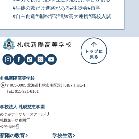
#生徒の数だけ進路がある
#生徒会
#留学
#自主創造
#進路
#部活動
#高大連携
#高校入試
札幌新陽高等学校
〒005-0005 北海道札幌市南区澄川5条7丁目1-1
TEL: 011-821-6161
学校法人 札幌慈恵学園
めぐみナーサリースクール
札幌第一幼稚園
公開情報
新陽の教育
学校生活