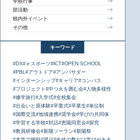
学校行事
部活動
校内外イベント
その他
キーワード
#DX
#ｅスポーツ
#ICT
#OPEN SCHOOL
#PBL
#アウトドア
#アンバサダー
#インターンシップ
#キャリア
#コンパス
#プロジェクト
#中つ火を囲む会
#人物多様性
#修学旅行
#入学式
#全校集会
#出会いと原体験
#卒業式
#卒業生
#単位制
#国際交流
#地域連携
#奨学金
#学びの共同体
#学習する学校
#対話
#恵陽同窓会
#探究
#教員研修会
#新陽ソーラン
#新陽祭
#本気で挑戦
#澄川
#生徒の数だけ学びがある