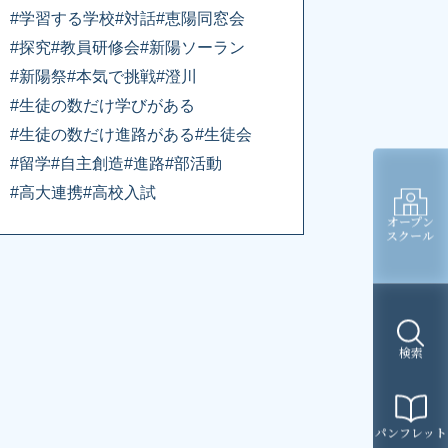
#学習する学校
#対話
#恵陽同窓会
#探究
#教員研修会
#新陽ソーラン
#新陽祭
#本気で挑戦
#澄川
#生徒の数だけ学びがある
#生徒の数だけ進路がある
#生徒会
#留学
#自主創造
#進路
#部活動
#高大連携
#高校入試
オープン
スクール
検索
パンフレット