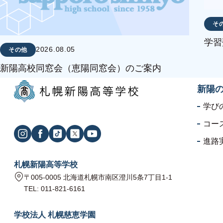
そ
学習
2026.08.05
その他
新陽高校同窓会（恵陽同窓会）のご案内
新陽
学び
コー
進路
札幌新陽高等学校
〒005-0005 北海道札幌市南区澄川5条7丁目1-1
TEL: 011-821-6161
学校法人 札幌慈恵学園