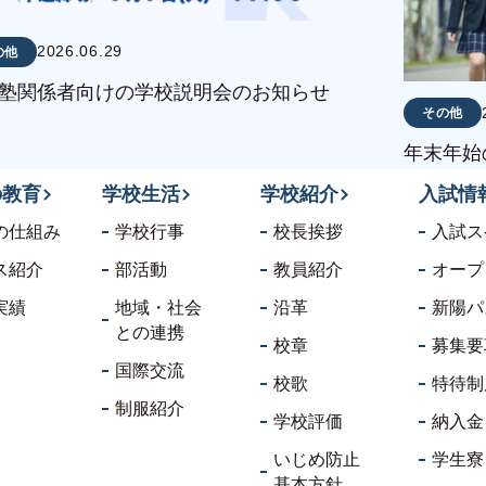
2026.06.29
の他
塾関係者向けの学校説明会のお知らせ
その他
年末年始
の教育
学校生活
学校紹介
入試情
の仕組み
学校行事
校長挨拶
入試ス
ス紹介
部活動
教員紹介
オープ
実績
地域・社会
沿革
新陽パ
との連携
校章
募集要
国際交流
校歌
特待制
制服紹介
学校評価
納入金
いじめ防止
学生寮
基本方針