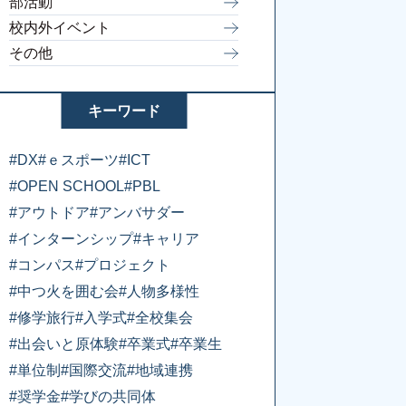
部活動
校内外イベント
その他
キーワード
#DX
#ｅスポーツ
#ICT
#OPEN SCHOOL
#PBL
#アウトドア
#アンバサダー
#インターンシップ
#キャリア
#コンパス
#プロジェクト
#中つ火を囲む会
#人物多様性
#修学旅行
#入学式
#全校集会
#出会いと原体験
#卒業式
#卒業生
#単位制
#国際交流
#地域連携
#奨学金
#学びの共同体