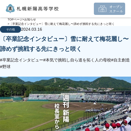
オープン
スクール
TOPページ
お知らせ
〔卒業記念インタビュー〕雪に耐えて梅花麗し〜諦めず挑戦する先にきっと咲く
2024.03.16
その他
〔卒業記念インタビュー〕雪に耐えて梅花麗し〜
諦めず挑戦する先にきっと咲く
#卒業記念インタビュー
#本気で挑戦し自ら道を拓く人の母校
#自主創造
#野球