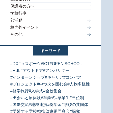
保護者の方へ
学校行事
部活動
校内外イベント
その他
キーワード
#DX
#ｅスポーツ
#ICT
#OPEN SCHOOL
#PBL
#アウトドア
#アンバサダー
#インターンシップ
#キャリア
#コンパス
#プロジェクト
#中つ火を囲む会
#人物多様性
#修学旅行
#入学式
#全校集会
#出会いと原体験
#卒業式
#卒業生
#単位制
#国際交流
#地域連携
#奨学金
#学びの共同体
#学習する学校
#対話
#恵陽同窓会
#探究