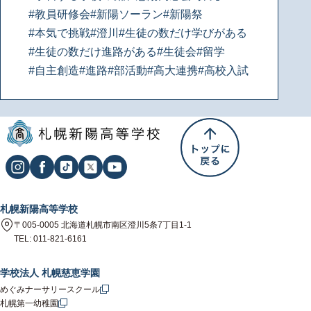
#教員研修会
#新陽ソーラン
#新陽祭
#本気で挑戦
#澄川
#生徒の数だけ学びがある
#生徒の数だけ進路がある
#生徒会
#留学
#自主創造
#進路
#部活動
#高大連携
#高校入試
札幌新陽高等学校
〒005-0005 北海道札幌市南区澄川5条7丁目1-1
TEL: 011-821-6161
学校法人 札幌慈恵学園
めぐみナーサリースクール
札幌第一幼稚園