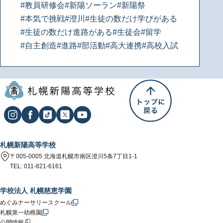
#教員研修会
#新陽ソーラン
#新陽祭
#本気で挑戦
#澄川
#生徒の数だけ学びがある
#生徒の数だけ進路がある
#生徒会
#留学
#自主創造
#進路
#部活動
#高大連携
#高校入試
札幌新陽高等学校
〒005-0005 北海道札幌市南区澄川5条7丁目1-1
TEL: 011-821-6161
学校法人 札幌慈恵学園
めぐみナーサリースクール
札幌第一幼稚園
公開情報