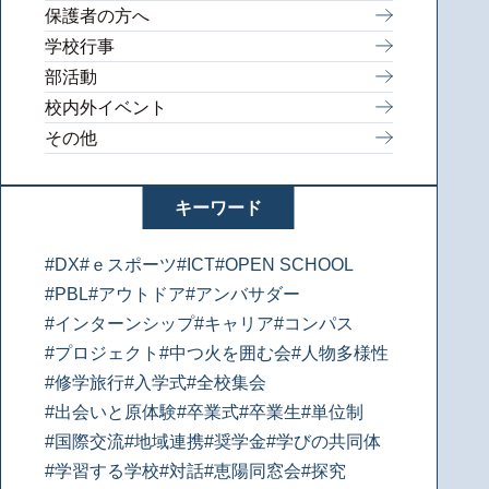
保護者の方へ
学校行事
部活動
校内外イベント
その他
キーワード
#DX
#ｅスポーツ
#ICT
#OPEN SCHOOL
#PBL
#アウトドア
#アンバサダー
#インターンシップ
#キャリア
#コンパス
#プロジェクト
#中つ火を囲む会
#人物多様性
#修学旅行
#入学式
#全校集会
#出会いと原体験
#卒業式
#卒業生
#単位制
#国際交流
#地域連携
#奨学金
#学びの共同体
#学習する学校
#対話
#恵陽同窓会
#探究