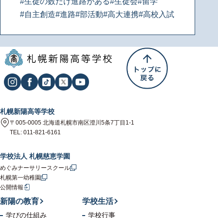
#生徒の数だけ進路がある
#生徒会
#留学
#自主創造
#進路
#部活動
#高大連携
#高校入試
札幌新陽高等学校
〒005-0005 北海道札幌市南区澄川5条7丁目1-1
TEL: 011-821-6161
学校法人 札幌慈恵学園
めぐみナーサリースクール
札幌第一幼稚園
公開情報
新陽の教育
学校生活
学びの仕組み
学校行事