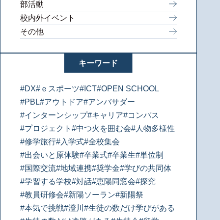
部活動
校内外イベント
その他
キーワード
#DX
#ｅスポーツ
#ICT
#OPEN SCHOOL
#PBL
#アウトドア
#アンバサダー
#インターンシップ
#キャリア
#コンパス
#プロジェクト
#中つ火を囲む会
#人物多様性
#修学旅行
#入学式
#全校集会
#出会いと原体験
#卒業式
#卒業生
#単位制
#国際交流
#地域連携
#奨学金
#学びの共同体
#学習する学校
#対話
#恵陽同窓会
#探究
#教員研修会
#新陽ソーラン
#新陽祭
#本気で挑戦
#澄川
#生徒の数だけ学びがある