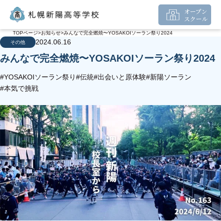
オープン
スクール
TOPページ
お知らせ
みんなで完全燃焼〜YOSAKOIソーラン祭り2024
2024.06.16
その他
みんなで完全燃焼〜YOSAKOIソーラン祭り2024
#YOSAKOIソーラン祭り
#伝統
#出会いと原体験
#新陽ソーラン
#本気で挑戦