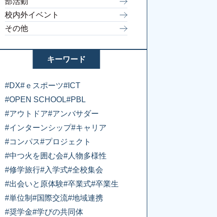
部活動
校内外イベント
その他
キーワード
#DX
#ｅスポーツ
#ICT
#OPEN SCHOOL
#PBL
#アウトドア
#アンバサダー
#インターンシップ
#キャリア
#コンパス
#プロジェクト
#中つ火を囲む会
#人物多様性
#修学旅行
#入学式
#全校集会
#出会いと原体験
#卒業式
#卒業生
#単位制
#国際交流
#地域連携
#奨学金
#学びの共同体