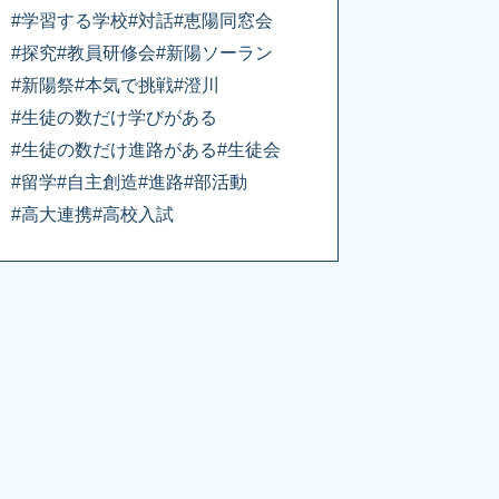
#学習する学校
#対話
#恵陽同窓会
#探究
#教員研修会
#新陽ソーラン
#新陽祭
#本気で挑戦
#澄川
#生徒の数だけ学びがある
#生徒の数だけ進路がある
#生徒会
#留学
#自主創造
#進路
#部活動
#高大連携
#高校入試