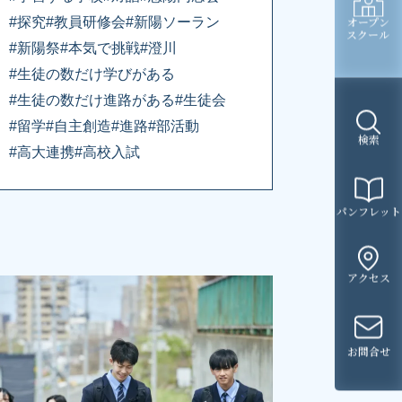
オープン
#探究
#教員研修会
#新陽ソーラン
スクール
#新陽祭
#本気で挑戦
#澄川
#生徒の数だけ学びがある
#生徒の数だけ進路がある
#生徒会
#留学
#自主創造
#進路
#部活動
検索
#高大連携
#高校入試
パンフレット
アクセス
お問合せ