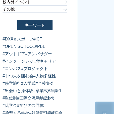
校内外イベント
その他
キーワード
#DX
#ｅスポーツ
#ICT
#OPEN SCHOOL
#PBL
#アウトドア
#アンバサダー
#インターンシップ
#キャリア
#コンパス
#プロジェクト
#中つ火を囲む会
#人物多様性
#修学旅行
#入学式
#全校集会
#出会いと原体験
#卒業式
#卒業生
#単位制
#国際交流
#地域連携
#奨学金
#学びの共同体
#学習する学校
#対話
#恵陽同窓会