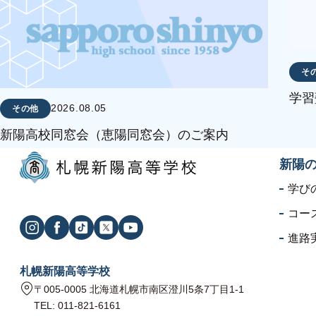
そ
学習
2026.08.05
その他
新陽高校同窓会（恵陽同窓会）のご案内
新陽
学び
コー
進路
札幌新陽高等学校
〒005-0005 北海道札幌市南区澄川5条7丁目1-1
TEL: 011-821-6161