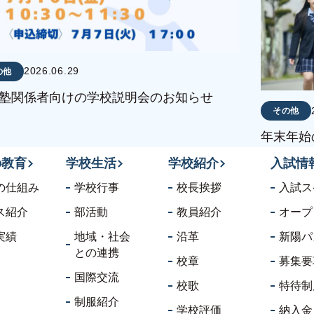
2026.06.29
の他
塾関係者向けの学校説明会のお知らせ
その他
年末年始
の教育
学校生活
学校紹介
入試情
の仕組み
学校行事
校長挨拶
入試ス
ス紹介
部活動
教員紹介
オープ
実績
地域・社会
沿革
新陽パ
との連携
校章
募集要
国際交流
校歌
特待制
制服紹介
学校評価
納入金