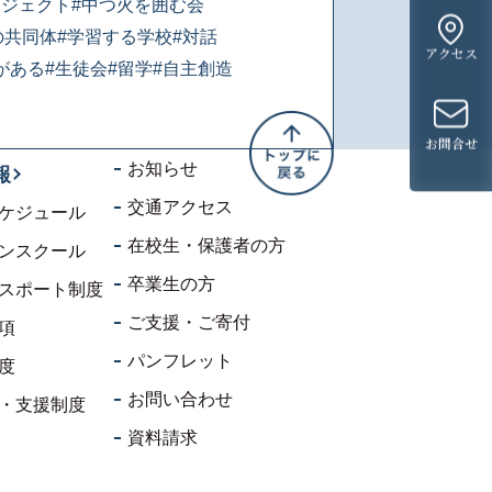
ロジェクト
#中つ火を囲む会
の共同体
#学習する学校
#対話
アクセス
がある
#生徒会
#留学
#自主創造
お問合せ
お知らせ
報
交通アクセス
ケジュール
在校生・保護者の方
ンスクール
卒業生の方
スポート制度
ご支援・ご寄付
項
パンフレット
度
お問い合わせ
・支援制度
資料請求