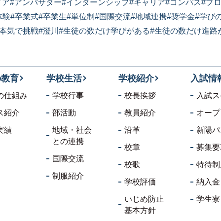
ドア
#アンバサダー
#インターンシップ
#キャリア
#コンパス
#プ
体験
#卒業式
#卒業生
#単位制
#国際交流
#地域連携
#奨学金
#学び
#本気で挑戦
#澄川
#生徒の数だけ学びがある
#生徒の数だけ進路
の教育
学校生活
学校紹介
入試情
の仕組み
学校行事
校長挨拶
入試ス
ス紹介
部活動
教員紹介
オープ
実績
地域・社会
沿革
新陽パ
との連携
校章
募集要
国際交流
校歌
特待制
制服紹介
学校評価
納入金
いじめ防止
学生寮
基本方針