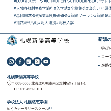
#DX
#ｅスポーツ
#ICT
#OPEN SCHOOL
#PBL
#アウト
#人物多様性
#修学旅行
#入学式
#全校集会
#出会いと原
#恵陽同窓会
#探究
#教員研修会
#新陽ソーラン
#新陽祭
#進路
#部活動
#高大連携
#高校入試
新陽
学び
コー
進路
札幌新陽高等学校
〒005-0005 北海道札幌市南区澄川5条7丁目1-1
TEL: 011-821-6161
学校法人 札幌慈恵学園
めぐみナーサリースクール