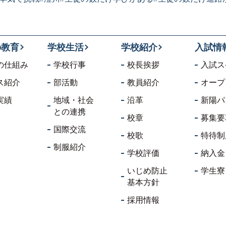
の教育
学校生活
学校紹介
入試情
の仕組み
学校行事
校長挨拶
入試ス
ス紹介
部活動
教員紹介
オープ
実績
地域・社会
沿革
新陽パ
との連携
校章
募集要
国際交流
校歌
特待制
制服紹介
学校評価
納入金
いじめ防止
学生寮
基本方針
採用情報