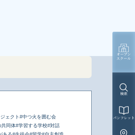
オープン
スクール
検索
ロジェクト
#中つ火を囲む会
パンフレット
の共同体
#学習する学校
#対話
がある
#生徒会
#留学
#自主創造