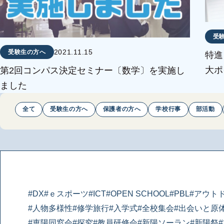
受
2021.11.15
受験生の方へ
特進
大ポ
第2回コンパス決定セミナー〔数学〕を実施し
ました
全て
受験生の方へ
保護者の方へ
学校行事
部活動
#DX
#ｅスポーツ
#ICT
#OPEN SCHOOL
#PBL
#アウト
#人物多様性
#修学旅行
#入学式
#全校集会
#出会いと原
#恵陽同窓会
#探究
#教員研修会
#新陽ソーラン
#新陽祭