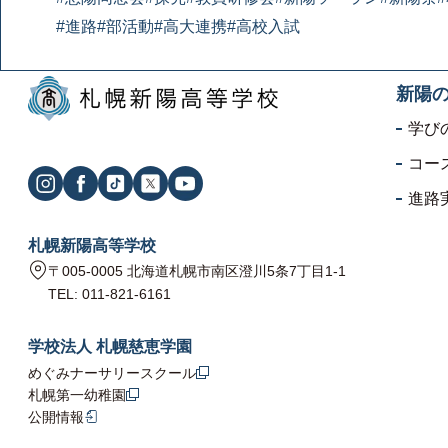
#進路
#部活動
#高大連携
#高校入試
新陽
学び
コー
進路
札幌新陽高等学校
〒005-0005 北海道札幌市南区澄川5条7丁目1-1
TEL: 011-821-6161
学校法人 札幌慈恵学園
めぐみナーサリースクール
札幌第一幼稚園
公開情報