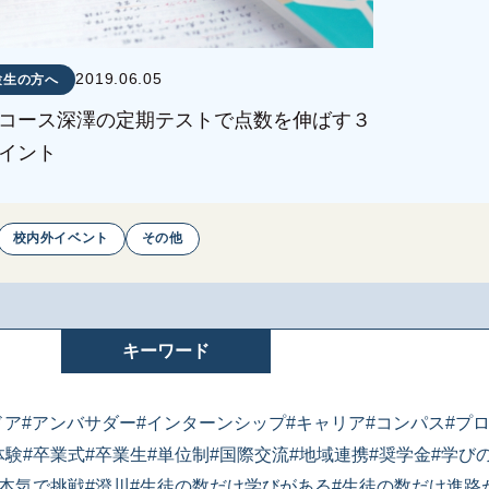
2019.06.05
験生の方へ
コース深澤の定期テストで点数を伸ばす３
イント
校内外イベント
その他
キーワード
ドア
#アンバサダー
#インターンシップ
#キャリア
#コンパス
#プ
体験
#卒業式
#卒業生
#単位制
#国際交流
#地域連携
#奨学金
#学び
#本気で挑戦
#澄川
#生徒の数だけ学びがある
#生徒の数だけ進路