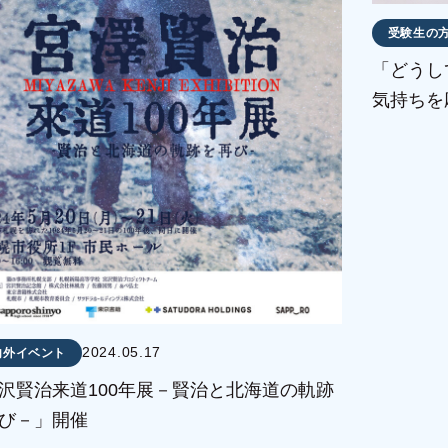
受験生の
「どうし
気持ちを
くこと。
2024.05.17
内外イベント
沢賢治来道100年展－賢治と北海道の軌跡
び－」開催