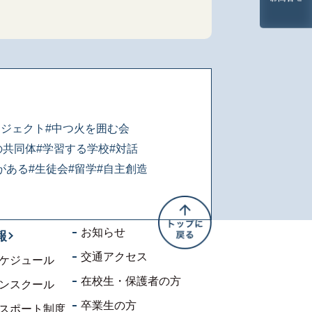
ロジェクト
#中つ火を囲む会
の共同体
#学習する学校
#対話
がある
#生徒会
#留学
#自主創造
お知らせ
報
交通アクセス
ケジュール
在校生・保護者の方
ンスクール
卒業生の方
スポート制度