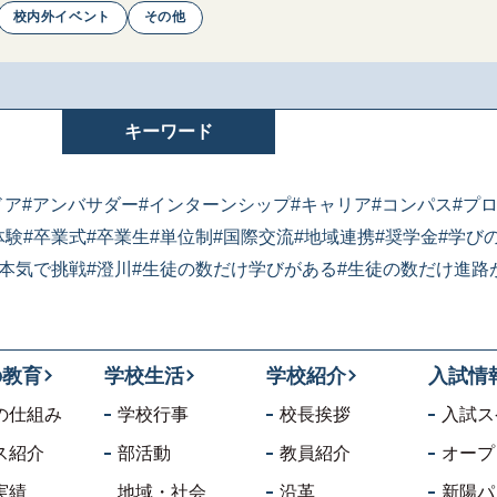
校内外イベント
その他
キーワード
ドア
#アンバサダー
#インターンシップ
#キャリア
#コンパス
#プ
体験
#卒業式
#卒業生
#単位制
#国際交流
#地域連携
#奨学金
#学び
#本気で挑戦
#澄川
#生徒の数だけ学びがある
#生徒の数だけ進路
の教育
学校生活
学校紹介
入試情
の仕組み
学校行事
校長挨拶
入試ス
ス紹介
部活動
教員紹介
オープ
実績
地域・社会
沿革
新陽パ