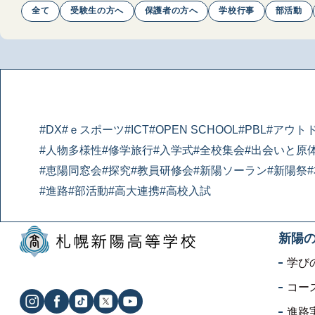
全て
受験生の方へ
保護者の方へ
学校行事
部活動
#DX
#ｅスポーツ
#ICT
#OPEN SCHOOL
#PBL
#アウト
#人物多様性
#修学旅行
#入学式
#全校集会
#出会いと原
#恵陽同窓会
#探究
#教員研修会
#新陽ソーラン
#新陽祭
#進路
#部活動
#高大連携
#高校入試
新陽
学び
コー
進路