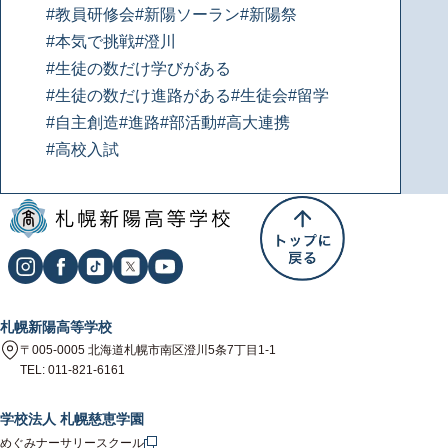
#教員研修会
#新陽ソーラン
#新陽祭
#本気で挑戦
#澄川
#生徒の数だけ学びがある
#生徒の数だけ進路がある
#生徒会
#留学
#自主創造
#進路
#部活動
#高大連携
#高校入試
札幌新陽高等学校
〒005-0005 北海道札幌市南区澄川5条7丁目1-1
TEL: 011-821-6161
学校法人 札幌慈恵学園
めぐみナーサリースクール