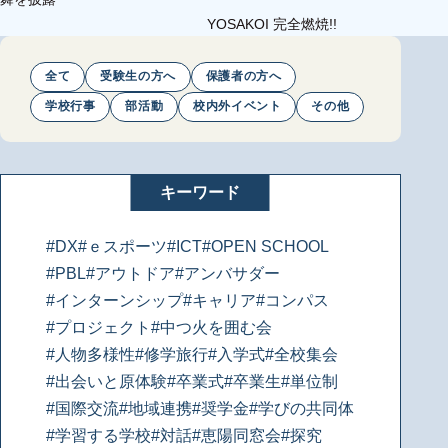
YOSAKOI 完全燃焼!!
全て
受験生の方へ
保護者の方へ
学校行事
部活動
校内外イベント
その他
キーワード
#DX
#ｅスポーツ
#ICT
#OPEN SCHOOL
#PBL
#アウトドア
#アンバサダー
#インターンシップ
#キャリア
#コンパス
#プロジェクト
#中つ火を囲む会
#人物多様性
#修学旅行
#入学式
#全校集会
#出会いと原体験
#卒業式
#卒業生
#単位制
#国際交流
#地域連携
#奨学金
#学びの共同体
#学習する学校
#対話
#恵陽同窓会
#探究