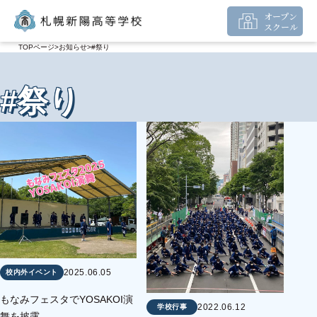
オープン
スクール
TOPページ
お知らせ
#祭り
#祭り
2025.06.05
校内外イベント
もなみフェスタでYOSAKOI演
2022.06.12
学校行事
舞を披露